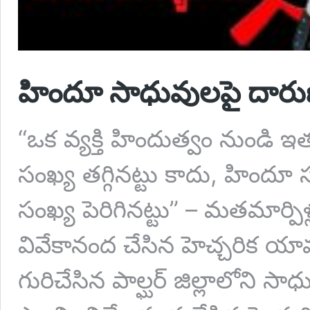
హిందూ సాధువులపై దార
“ఒక వ్యక్తి హిందుత్వం నుండి 
సంఖ్య తగ్గినట్టు కాదు, హిందూ
సంఖ్య పెరిగినట్టు” – మతమార్పిళ
వివేకానంద చేసిన హెచ్చరిక యావత
గురిచేసిన పాల్ఘర్ జిల్లాలోని 