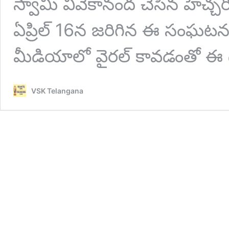
స్వామి వివేకానంద చేసిన హెచ్చరి
ఏప్రిల్ 16న జరిగిన ఈ సంఘట
మీడియాలో వైరల్ కావడంతో 
VSK Telangana