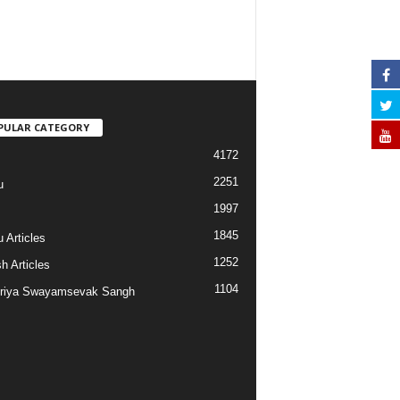
PULAR CATEGORY
4172
2251
u
1997
s
1845
 Articles
1252
h Articles
1104
riya Swayamsevak Sangh