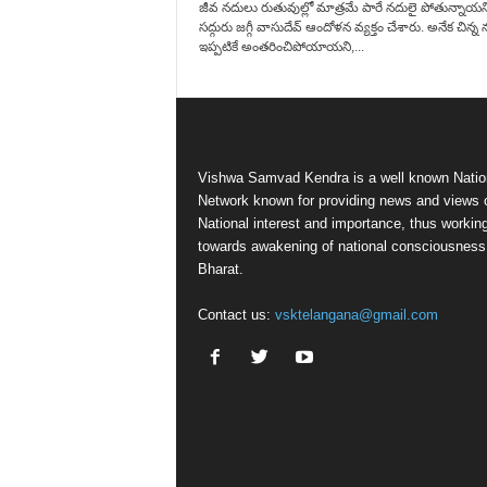
జీవ నదులు రుతువుల్లో మాత్రమే పారే నదులై పోతున్నాయన
సద్గురు జగ్గీ వాసుదేవ్‌ ఆందోళన వ్యక్తం చేశారు. అనేక చిన్న
ఇప్పటికే అంతరించిపోయాయని,...
Vishwa Samvad Kendra is a well known Natio
Network known for providing news and views 
National interest and importance, thus workin
towards awakening of national consciousness
Bharat.
Contact us:
vsktelangana@gmail.com