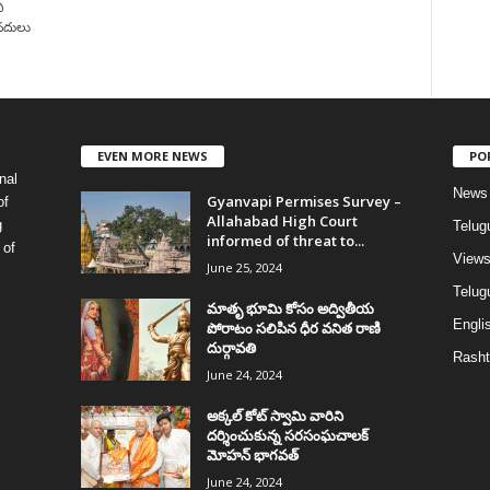
ి
 నదులు
EVEN MORE NEWS
PO
nal
News
Gyanvapi Permises Survey –
of
Allahabad High Court
g
Telug
informed of threat to...
 of
View
June 25, 2024
Telugu
మాతృ భూమి కోసం అద్వితీయ
Englis
పోరాటం సలిపిన ధీర వనిత రాణి
దుర్గావతి
Rasht
June 24, 2024
అక్కల్‌ కోట్‌ స్వామి వారిని
దర్శించుకున్న సరసంఘచాలక్
మోహన్ భాగవత్
June 24, 2024