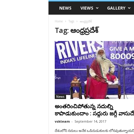
VSK
NEWS
VIEWS
GALLERY
Telangana
Home
Tags
ఆంధ్రప్రదేశ్
Tag: ఆంధ్రప్రదేశ్
News
అంతరించిపోతున్న నదుల్ని
కాపాడుకుందాం : సద్గురు జగ్గీ వాసుదేవ
vskteam
-
September 14, 2017
దేశంలోని నదులు అనేక ఒడిదుడుకులకు లోనవుతున్నాయన