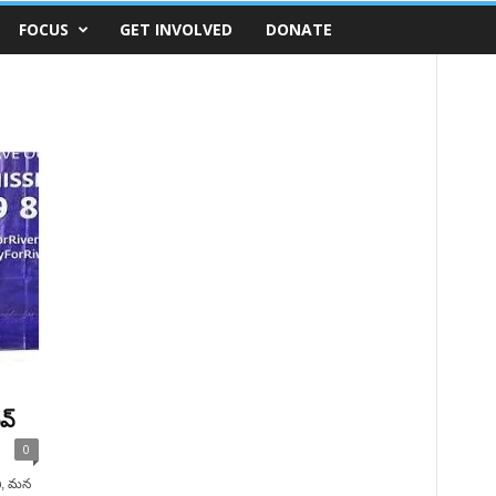
FOCUS
GET INVOLVED
DONATE
్‌
0
ి, మన