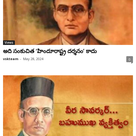
Views
అది సంకుచిత ‘హిందూరాష్ట్ర దర్శనం’ కాదు
vskteam
-
May 28, 2024
0