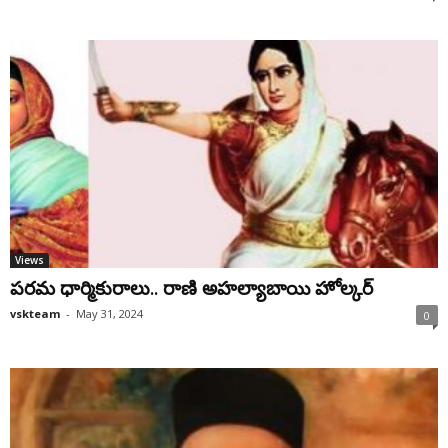
Views
పరమ ధార్మికురాలు.. రాణి అహల్యాబాయి హోల్కర్
vskteam
-
May 31, 2024
0