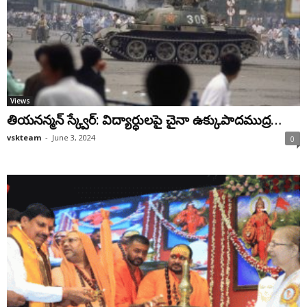
Views
తియనన్మన్ స్క్వేర్: విద్యార్ధులపై చైనా ఉక్కుపాదముద్ర…
vskteam
-
June 3, 2024
0