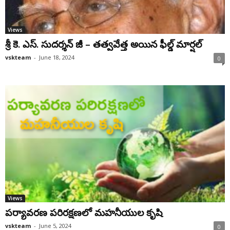
Views
శ్రీ కె. ఎస్. సుదర్శన్ జీ – తత్వవేత్త అయిన ఫీల్డ్ మార్షల్
vskteam
-
June 18, 2024
0
Views
పర్యావరణ పరిరక్షణలో మహనీయుల కృషి
vskteam
-
June 5, 2024
0