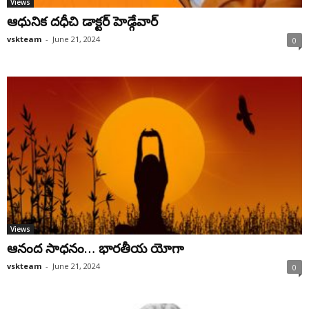
Views
ఆధునిక దధీచి డాక్టర్‌ హెడ్గేవార్‌
vskteam
-
June 21, 2024
0
Views
ఆనంద సాధనం… భారతీయ యోగా
vskteam
-
June 21, 2024
0