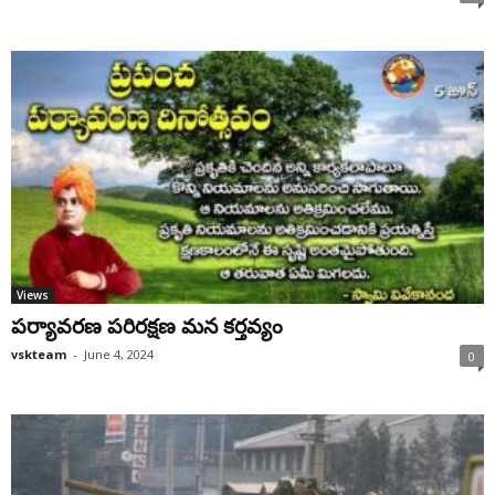
Views
పర్యావరణ పరిరక్షణ మన కర్తవ్యం
vskteam
-
June 4, 2024
0