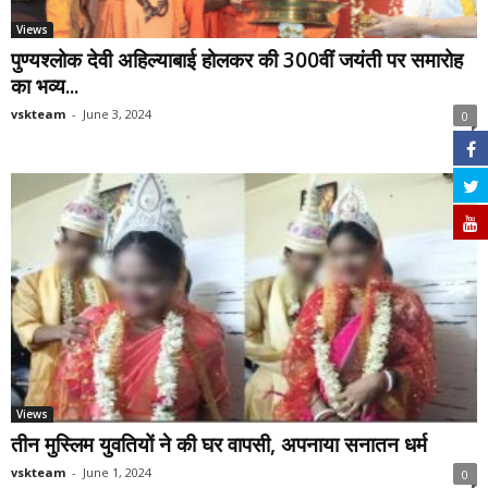
Views
पुण्यश्लोक देवी अहिल्याबाई होलकर की 300वीं जयंती पर समारोह
का भव्य...
vskteam
-
June 3, 2024
0
Views
तीन मुस्लिम युवतियों ने की घर वापसी, अपनाया सनातन धर्म
vskteam
-
June 1, 2024
0