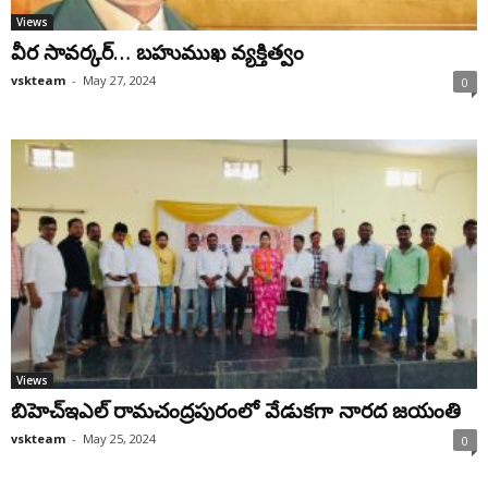
Views
వీర సావర్కర్… బహుముఖ వ్యక్తిత్వం
vskteam
-
May 27, 2024
0
Views
బిహెచ్ఇఎల్ రామచంద్రపురంలో వేడుకగా నారద జయంతి
vskteam
-
May 25, 2024
0