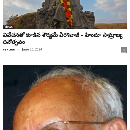
Views
వివేచనతో కూడిన శౌర్యమే వీరశివాజీ – హిందూ సామ్రాజ్య
దినోత్సవం
vskteam
-
June 20, 2024
0