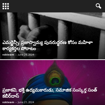
ఎమర్జెన్సీ: ప్రజాస్వామ్య పునరుద్ధరణ కోసం మహిళా
కార్యకర్తల పోరాటం
vskteam
-
June 24, 2024
ప్రజాకవి, భక్తి ఉద్యమకారుడు, సమాజిక సంస్కర్త సంత్‌
కబీర్‌దాస్‌
vskteam
-
June 21, 2024