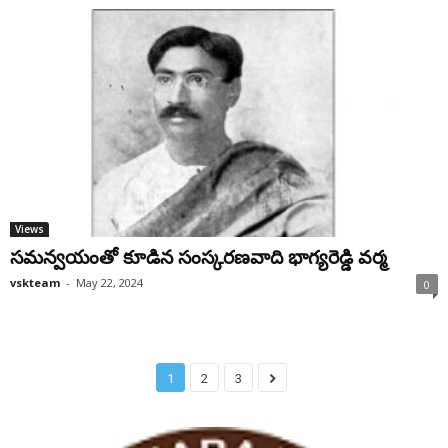
Views
సమన్వయంతో కూడిన సంస్కరణవాది భాగ్యరెడ్డి వర్మ
vskteam
-
May 22, 2024
0
1
2
3