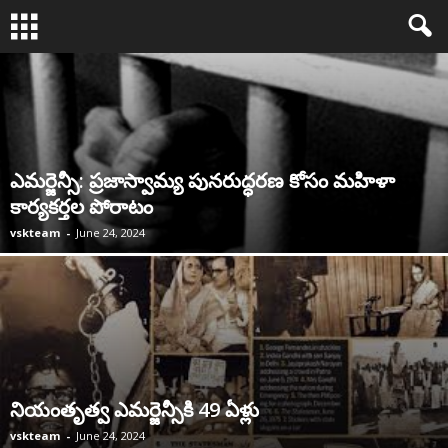
ఎమర్జెన్సీ: ప్రజాస్వామ్య పునరుద్ధరణ కోసం మహిళా
కార్యకర్తల పోరాటం
vskteam
-
June 24, 2024
నియంతృత్వ ఎమర్జెన్సీకి 49 ఏళ్లు
vskteam
-
June 24, 2024