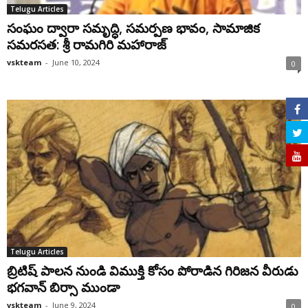
Telugu Articles
సంఘం ద్వారా సమృద్ధి, సమర్పణ భావం, సామాజిక
సమరసత: శ్రీ రామగిరి మహారాజ్‌
vskteam
-
June 10, 2024
0
Telugu Articles
బ్రిటిష్ పాలన నుండి విముక్తి కోసం పోరాడిన గిరిజన వీరుడు
భగవాన్ బిర్సా ముండా
vskteam
-
June 9, 2024
0