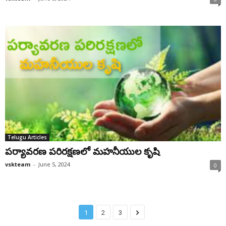
Telugu Articles
పర్యావరణ పరిరక్షణలో మహనీయుల కృషి
vskteam
-
June 5, 2024
0
1
2
3