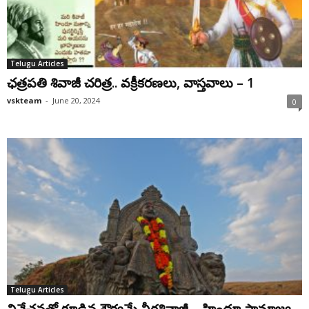
Telugu Articles
ఛ‌త్ర‌ప‌తి శివాజీ చరిత్ర‌.. వ‌క్రీక‌ర‌ణ‌లు, వాస్త‌వాలు – 1
vskteam
-
June 20, 2024
0
Telugu Articles