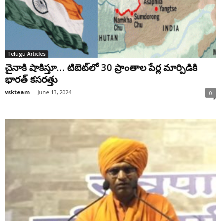
Telugu Articles
చైనాకి షాకిస్తూ… టిబెట్‌లో 30 ప్రాంతాల పేర్ల మార్పిడికి
భారత్ కసరత్తు
vskteam
-
June 13, 2024
0