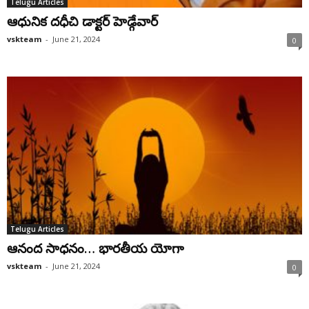
Telugu Articles
ఆధునిక దధీచి డాక్టర్‌ హెడ్గేవార్‌
vskteam
-
June 21, 2024
0
Telugu Articles
ఆనంద సాధనం… భారతీయ యోగా
vskteam
-
June 21, 2024
0