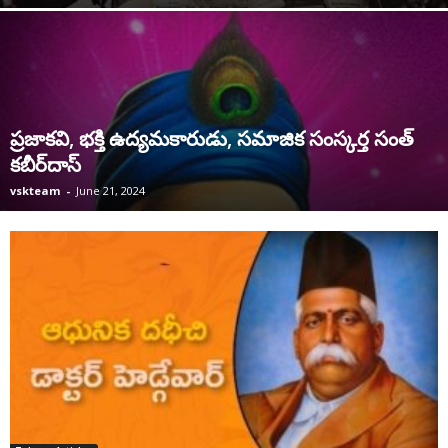
ప్రజాకవి, భక్తి ఉద్యమకారుడు, సమాజిక సంస్కర్త సంత్‌
కబీర్‌దాస్‌
vskteam
-
June 21, 2024