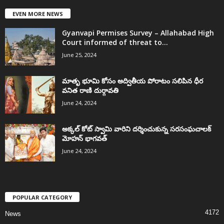
EVEN MORE NEWS
Gyanvapi Permises Survey – Allahabad High
Court informed of threat to...
June 25, 2024
మాతృ భూమి కోసం అద్వితీయ పోరాటం సలిపిన ధీర
వనిత రాణి దుర్గావతి
June 24, 2024
అక్కల్‌ కోట్‌ స్వామి వారిని దర్శించుకున్న సరసంఘచాలక్
మోహన్ భాగవత్
June 24, 2024
POPULAR CATEGORY
4172
News