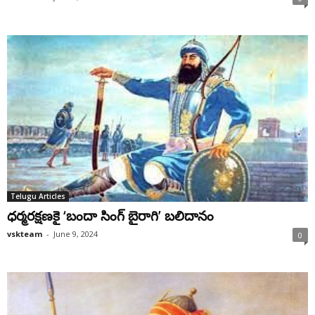
Telugu Articles
ధర్మరక్షణకై ‘బందా సింగ్ బైరాగి’ బలిదానం
vskteam
-
June 9, 2024
0