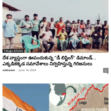
Telugu Articles
దేశ వ్యాప్తంగా ఊపందుకున్న ”డీ లిస్టింగ్‌” డిమాండ్…
ఎక్కడికక్కడ సమావేశాలు నిర్వహిస్తున్న గిరిజనులు
vskteam
-
June 14, 2024
0