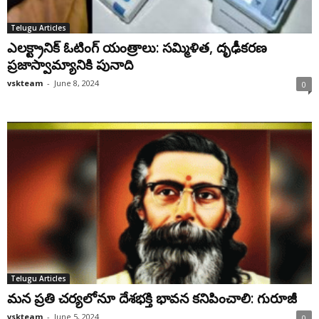
Telugu Articles
ఎలక్ట్రానిక్ ఓటింగ్ యంత్రాలు: సమ్మిళిత, దృఢీకరణ
ప్రజాస్వామ్యానికి పునాది
vskteam
-
June 8, 2024
0
Telugu Articles
మన ప్రతి చర్యలోనూ దేశభక్తి భావన కనిపించాలి: గురూజీ
vskteam
-
June 5, 2024
0