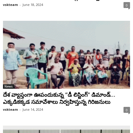
vskteam
-
June 18, 2024
0
News
దేశ వ్యాప్తంగా ఊపందుకున్న ”డీ లిస్టింగ్‌” డిమాండ్…
ఎక్కడికక్కడ సమావేశాలు నిర్వహిస్తున్న గిరిజనులు
vskteam
-
June 14, 2024
0