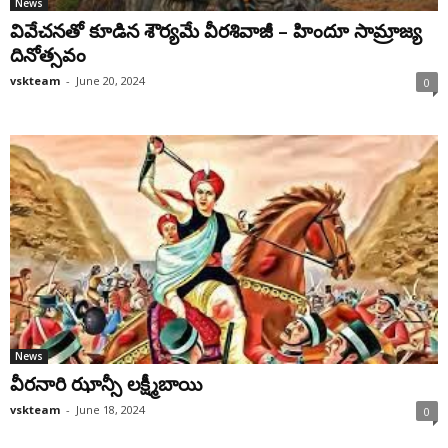
News
వివేచనతో కూడిన శౌర్యమే వీరశివాజీ – హిందూ సామ్రాజ్య
దినోత్సవం
vskteam
-
June 20, 2024
0
News
వీరనారి ఝాన్సీ ల‌క్ష్మీబాయి
vskteam
-
June 18, 2024
0