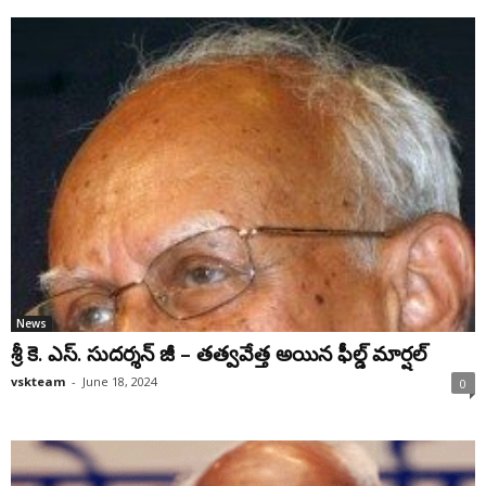
News
శ్రీ కె. ఎస్. సుదర్శన్ జీ – తత్వవేత్త అయిన ఫీల్డ్ మార్షల్
vskteam
-
June 18, 2024
0