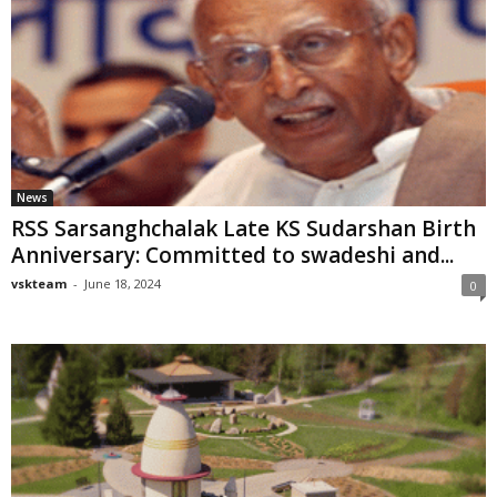
News
RSS Sarsanghchalak Late KS Sudarshan Birth
Anniversary: Committed to swadeshi and...
vskteam
-
June 18, 2024
0