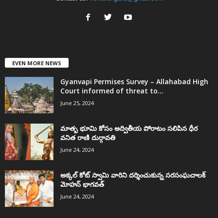
EVEN MORE NEWS
Gyanvapi Permises Survey – Allahabad High
Court informed of threat to...
June 25, 2024
మాతృ భూమి కోసం అద్వితీయ పోరాటం సలిపిన ధీర
వనిత రాణి దుర్గావతి
June 24, 2024
అక్కల్‌ కోట్‌ స్వామి వారిని దర్శించుకున్న సరసంఘచాలక్
మోహన్ భాగవత్
June 24, 2024