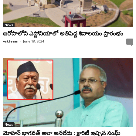
News
ఐరోపాలోని ఎస్టోనియాలో అతిపెద్ద శివాలయం ప్రారంభం
vskteam
-
June 18, 2024
0
News
మోహన్ భాగవత్ అలా అనలేదు : క్లారిటీ ఇచ్చిన సంఘ్