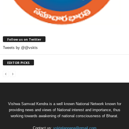
Follow us on Twitter
Tweets by @@vskts
EDITOR PICKS
Vishwa Samvad Kendra is a well known National Network known for
providing news and views of National interest and importance, thus
working towards awakening of national consciousness of Bharat.
Contact us:
vsktelangana@gmail.com