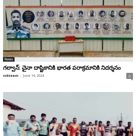
News
గల్వాన్: చైనా దాష్టికానికి భారత పరాక్రమానికి నిదర్శనం
vskteam
-
June 14, 2024
0