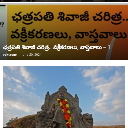
ఛ‌త్ర‌ప‌తి శివాజీ చరిత్ర‌.. వ‌క్రీక‌ర‌ణ‌లు, వాస్త‌వాలు – 1
vskteam
-
June 20, 2024