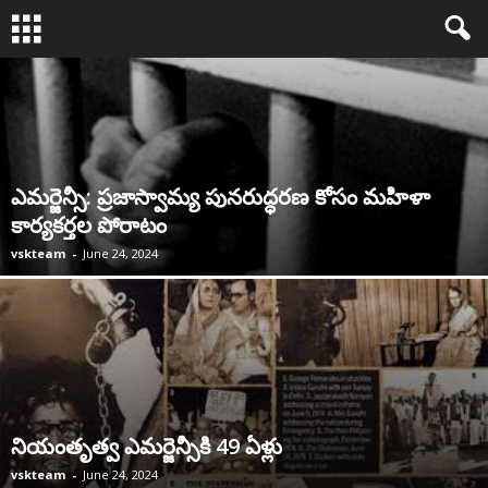
ఎమర్జెన్సీ: ప్రజాస్వామ్య పునరుద్ధరణ కోసం మహిళా
కార్యకర్తల పోరాటం
vskteam
-
June 24, 2024
నియంతృత్వ ఎమర్జెన్సీకి 49 ఏళ్లు
vskteam
-
June 24, 2024