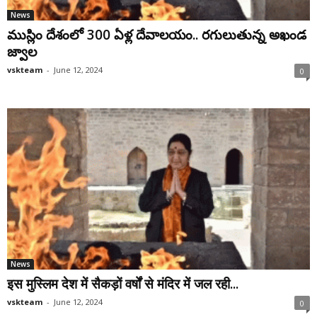
News
ముస్లిం దేశంలో 300 ఏళ్ల దేవాలయం.. రగులుతున్న అఖండ
జ్వాల
vskteam
-
June 12, 2024
0
News
इस मुस्लिम देश में सैकड़ों वर्षों से मंदिर में जल रही...
vskteam
-
June 12, 2024
0