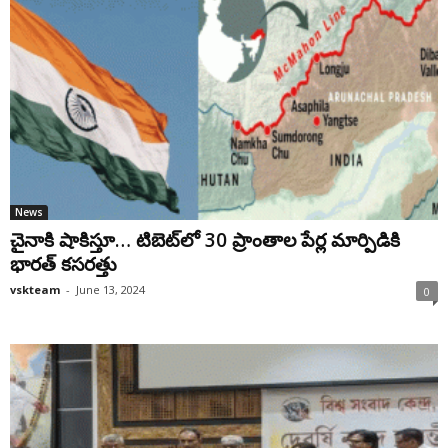
News
చైనాకి షాకిస్తూ… టిబెట్‌లో 30 ప్రాంతాల పేర్ల మార్పిడికి
భారత్ కసరత్తు
vskteam
-
June 13, 2024
0