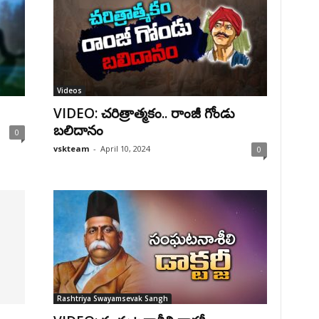
Videos
VIDEO: చరిత్రాత్మకం.. రాంజీ గోండు
బలిదానం
0
vskteam
-
April 10, 2024
0
Rashtriya Swayamsevak Sangh