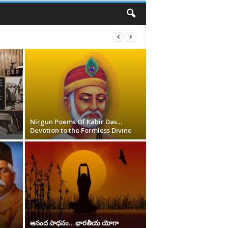
Nirgun Poems Of Kabir Das…
Devotion to the Formless Divine
ఆనంద సాధనం… భారతీయ యోగా