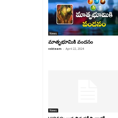
News
మాతృభూమికి వందనం
vskteam
-
April 22, 2024
News