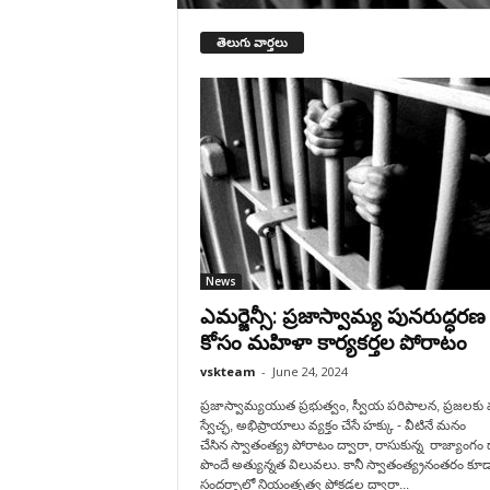
తెలుగు వార్తలు
News
ఎమర్జెన్సీ: ప్రజాస్వామ్య పునరుద్ధరణ
కోసం మహిళా కార్యకర్తల పోరాటం
vskteam
-
June 24, 2024
ప్రజాస్వామ్యయుత ప్రభుత్వం, స్వీయ పరిపాలన, ప్రజలకు వ్
స్వేచ్ఛ, అభిప్రాయాలు వ్యక్తం చేసే హక్కు - వీటినే మనం
చేసిన స్వాతంత్య్ర పోరాటం ద్వారా, రాసుకున్న రాజ్యాంగం 
పొందే అత్యున్నత విలువలు. కానీ స్వాతంత్య్రనంతరం కూడ
సందర్భాల్లో నియంతృత్వ పోకడల ద్వారా...