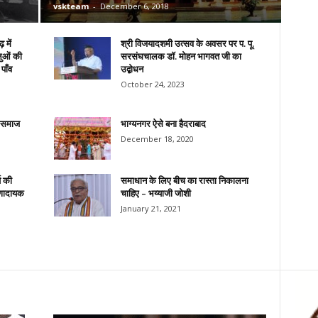
vskteam
-
December 6, 2018
 में
श्री विजयादशमी उत्सव के अवसर पर प. पू.
लुओं की
सरसंघचालक डॉ. मोहन भागवत जी का
पाँव
उद्बोधन
October 24, 2023
े समाज
भाग्यनगर ऐसे बना हैदराबाद
December 18, 2020
ष की
समाधान के लिए बीच का रास्ता निकालना
ेरणादायक
चाहिए – भय्याजी जोशी
January 21, 2021