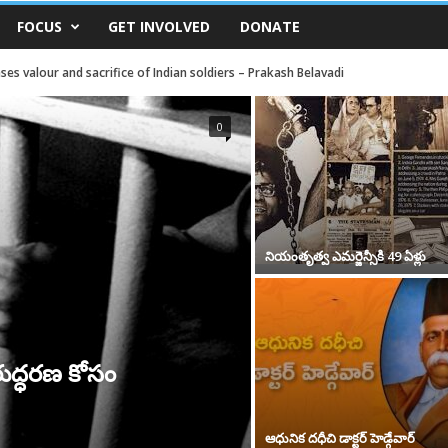
FOCUS
GET INVOLVED
DONATE
ses valour and sacrifice of Indian soldiers – Prakash Belavadi
0
నియంతృత్వ ఎమర్జెన్సీకి 49 ఏళ్లు
నరుద్ధరణ కోసం
ఆధునిక దధీచి డాక్టర్‌ హెడ్గేవార్‌