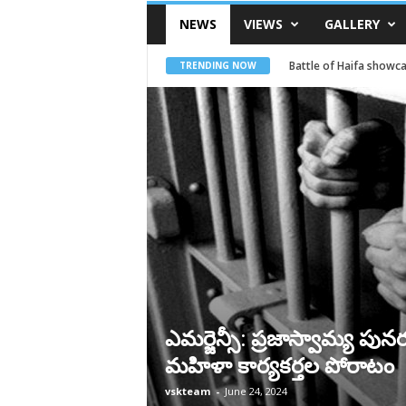
VSK
Telangana
NEWS
VIEWS
GALLERY
Battle of Haifa showca
TRENDING NOW
ఎమర్జెన్సీ: ప్రజాస్వామ్య పు
మహిళా కార్యకర్తల పోరాటం
vskteam
-
June 24, 2024