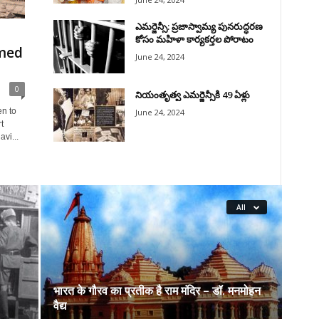
ఎమర్జెన్సీ: ప్రజాస్వామ్య పునరుద్ధరణ
కోసం మహిళా కార్యకర్తల పోరాటం
rmed
June 24, 2024
0
నియంతృత్వ ఎమర్జెన్సీకి 49 ఏళ్లు
en to
June 24, 2024
t
vi...
All
भारत के गौरव का प्रतीक है राम मंदिर – डॉ. मनमोहन
वैद्य