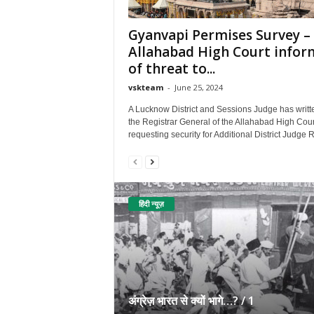
Gyanvapi Permises Survey –
Allahabad High Court info
of threat to...
vskteam
-
June 25, 2024
A Lucknow District and Sessions Judge has writt
the Registrar General of the Allahabad High Cour
requesting security for Additional District Judge Ra
हिंदी न्यूज़
अंग्रेज़ भारत से क्यों भागे…? / 1