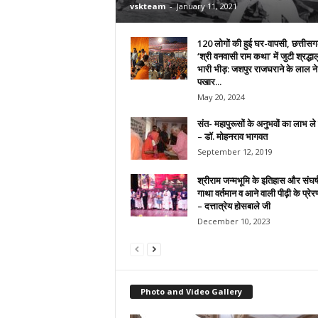
vskteam
-
January 11, 2021
120 लोगों की हुई घर-वापसी, छत्तीसगढ़
‘श्री वनवासी राम कथा’ में जुटी श्रद्धा
भारी भीड़: जशपुर राजघराने के लाल ने 
पखार...
May 20, 2024
संत- महापुरूसों के अनुभवों का लाभ ल
– डाॅ. मोहनराव भागवत
September 12, 2019
श्रीराम जन्मभूमि के इतिहास और संघर्
गाथा वर्तमान व आने वाली पीढ़ी के प्र
– दत्तात्रेय होसबाले जी
December 10, 2023
Photo and Video Gallery