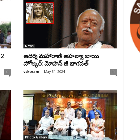
News
-2
ఆదర్శ మహారాణి అహల్యా బాయి
హోల్కర్: మోహన్ జీ భాగవత్
vskteam
-
May 31, 2024
0
0
Photo Gallery