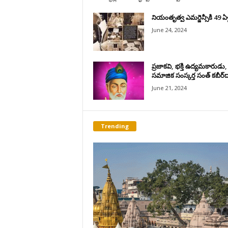
నియంతృత్వ ఎమర్జెన్సీకి 49 ఏళ
June 24, 2024
ప్రజాకవి, భక్తి ఉద్యమకారుడు,
సమాజిక సంస్కర్త సంత్‌ కబీర్‌ద
June 21, 2024
Trending