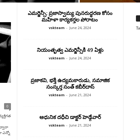
ఎమర్జెన్సీ: ప్రజాస్వామ్య పునరుద్ధరణ కోసం
మహిళా కార్యకర్తల పోరాటం
vskteam
-
June 24, 2024
T
నియంతృత్వ ఎమర్జెన్సీకి 49 ఏళ్లు
vskteam
-
June 24, 2024
ప్రజాకవి, భక్తి ఉద్యమకారుడు, సమాజిక
సంస్కర్త సంత్‌ కబీర్‌దాస్‌
vskteam
-
June 21, 2024
0
ఆధునిక దధీచి డాక్టర్‌ హెడ్గేవార్‌
యక్తిగత
vskteam
-
June 21, 2024
ద్వారా
ా ఎన్నో