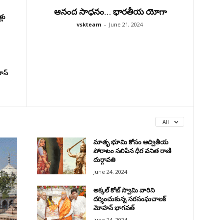
ఆనంద సాధనం… భారతీయ యోగా
్లు
vskteam
-
June 21, 2024
ాస్‌
All
మాతృ భూమి కోసం అద్వితీయ
పోరాటం సలిపిన ధీర వనిత రాణి
దుర్గావతి
June 24, 2024
అక్కల్‌ కోట్‌ స్వామి వారిని
దర్శించుకున్న సరసంఘచాలక్
మోహన్ భాగవత్
June 24, 2024