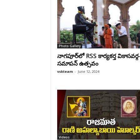
Photo Gallery
నాగపూర్‌లో RSS కార్యకర్త వికాసవర్గ
సమాపన్ ఉత్సవం
vskteam
-
June 12, 2024
Videos