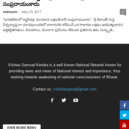
సంప్రదాయంకాదు
vskteam
-
May 25, 2017
0
"భారతదేశంలో వర్ణవివక్ష వలసవాద లక్షణమేకానీ సంప్రదాయంకాదు" - శ్రీ దీపాంకర్ గుప్త
విశ్వవ్యాప్తంగా మానవులందరిలో చాలావరకు కనిపించే ఒక సాధారణ లక్షణం ఆధిపత్యభావన.
ఆర్ధికస్థితిగతులు, విజయాలు, మూలాల ప్రమేయం లేకుండా ప్రతివారు తమ సంస్కృతి,...
Vishwa Samvad Kendra is a well known National Network known for
providing news and views of National interest and importance, thus
working towards awakening of national consciousness of Bharat.
Contact us:
vsktelangana@gmail.com
EVEN MORE NEWS