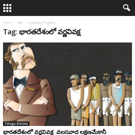
Home
Tags
భారతదేశంలో వర్ణవివక్ష
Tag: భారతదేశంలో వర్ణవివక్ష
Telugu Articles
భారతదేశంలో వర్ణవివక్ష వలసవాద లక్షణమేకానీ