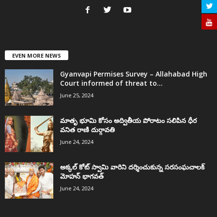
EVEN MORE NEWS
Gyanvapi Permises Survey – Allahabad High
Court informed of threat to...
June 25, 2024
మాతృ భూమి కోసం అద్వితీయ పోరాటం సలిపిన ధీర
వనిత రాణి దుర్గావతి
June 24, 2024
అక్కల్‌ కోట్‌ స్వామి వారిని దర్శించుకున్న సరసంఘచాలక్
మోహన్ భాగవత్
June 24, 2024