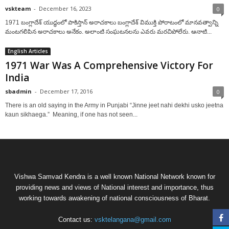
vskteam
-
December 16, 2023
0
1971 బంగ్లాదేశ్ యుద్ధంలో పాకిస్తాన్ అరాచకాలు బంగ్లాదేశ్ విముక్తి పోరాటంలో మానవత్వాన్ని
మంటగలిపిన అరాచకాలు అనేకం. అలాంటి సంఘటనలను ఎవరు మరచిపోలేరు. ఆనాటి...
English Articles
1971 War Was A Comprehensive Victory For
India
sbadmin
-
December 17, 2016
0
There is an old saying in the Army in Punjabi “Jinne jeet nahi dekhi usko jeetna
kaun sikhaega.” Meaning, if one has not seen...
Vishwa Samvad Kendra is a well known National Network known for
providing news and views of National interest and importance, thus
working towards awakening of national consciousness of Bharat.
Contact us:
vsktelangana@gmail.com