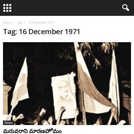
Home
Tags
16 December 1971
Tag: 16 December 1971
News
మరువరాని మారణహోమం