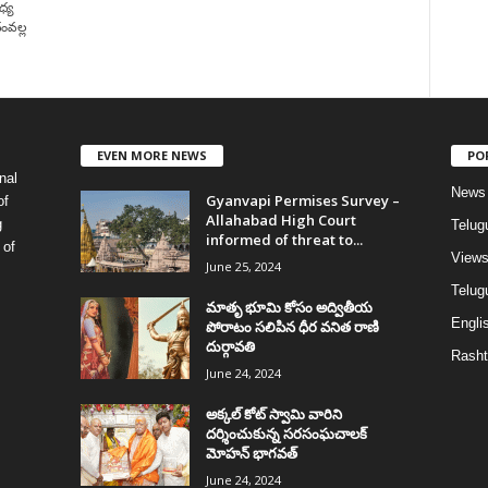
ధ్య
ధంవల్ల
EVEN MORE NEWS
PO
nal
News
Gyanvapi Permises Survey –
of
Allahabad High Court
g
Telug
informed of threat to...
 of
View
June 25, 2024
Telugu
మాతృ భూమి కోసం అద్వితీయ
Englis
పోరాటం సలిపిన ధీర వనిత రాణి
దుర్గావతి
Rasht
June 24, 2024
అక్కల్‌ కోట్‌ స్వామి వారిని
దర్శించుకున్న సరసంఘచాలక్
మోహన్ భాగవత్
June 24, 2024