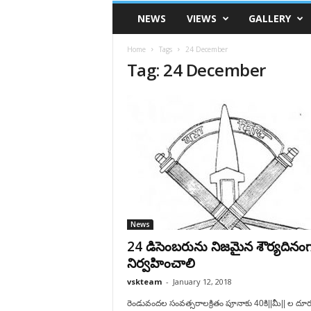
VSK
NEWS
VIEWS
GALLERY
Telangana
Home
Tags
24 December
Tag: 24 December
News
24 డిసెంబరును నిజమైన శౌర్యదినం
నిర్వహించాలి
vskteam
-
January 12, 2018
రెండువందల సంవత్సరాలక్రితం పూనాకు 40కి||మీ|| ల దూ