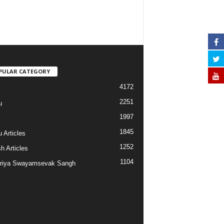
PULAR CATEGORY
4172
2251
u
1997
s
1845
 Articles
1252
h Articles
1104
riya Swayamsevak Sangh