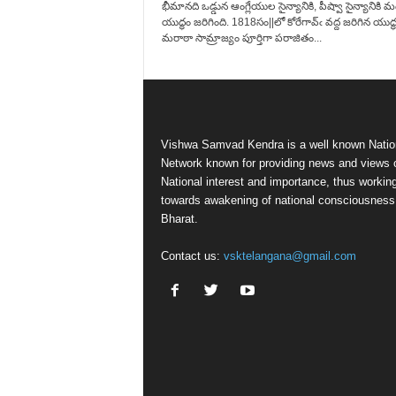
భీమానది ఒడ్డున ఆంగ్లేయుల సైన్యానికి, పీష్వా సైన్యానికి మ
యుద్ధం జరిగింది. 1818సం||లో కోరేగావ్‌ఁ వద్ద జరిగిన యుద్
మరాఠా సామ్రాజ్యం పూర్తిగా పరాజితం...
Vishwa Samvad Kendra is a well known Natio
Network known for providing news and views 
National interest and importance, thus workin
towards awakening of national consciousness
Bharat.
Contact us:
vsktelangana@gmail.com