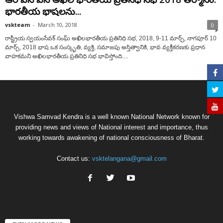
భారతీయ భాషలను...
vskteam
-
March 10, 2018
0
రాష్ట్రీయ స్వయంసేవక్ సంఘ్ అఖిలభారతీయ ప్రతినిధి సభ, 2018, 9-11 మార్చ్, నాగపూర్ 10
మార్చ్, 2018 భాష ఒక సంస్కృతి, వ్యక్తి, సమాజపు అస్తిత్వానికి, భావ వ్యక్తీకరణకు ప్రధాన
వాహకమని అఖిలభారతీయ ప్రతినిధి సభ భావిస్తోంది....
Vishwa Samvad Kendra is a well known National Network known for
providing news and views of National interest and importance, thus
working towards awakening of national consciousness of Bharat.
Contact us:
vsktelangana@gmail.com