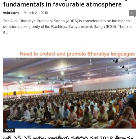
fundamentals in favourable atmosphere
vskteam
-
March 21, 2018
0
The Akhil Bharatiya Pratinidhi Sabha (ABPS) is considered to be the highest
decision making body of the Rashtriya Swayamsevak Sangh (RSS). There is
a...
News
ఆర్ ఎస్ ఎస్ అఖిల భారతీయ ప్రతినిధి సభ 2018 తీర్మానం: