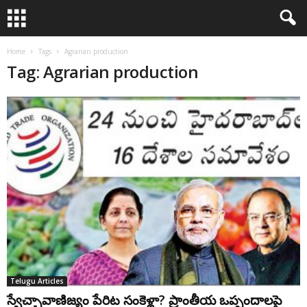
Home
Tags
Agrarian production
Tag: Agrarian production
Telugu Articles
స్వేచ్ఛావాణిజ్యం పేరిట సంకెళ్లా? ప్రాంతీయ ఒప్పందాలపై