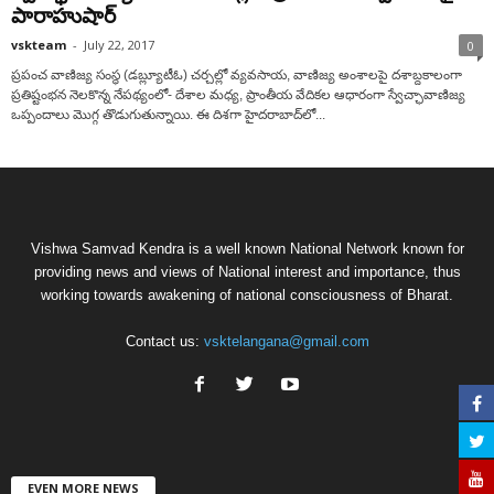
పారాహుషార్‌
vskteam
-
July 22, 2017
0
ప్రపంచ వాణిజ్య సంస్థ (డబ్ల్యూటీఓ) చర్చల్లో వ్యవసాయ, వాణిజ్య అంశాలపై దశాబ్దకాలంగా
ప్రతిష్టంభన నెలకొన్న నేపథ్యంలో- దేశాల మధ్య, ప్రాంతీయ వేదికల ఆధారంగా స్వేచ్ఛావాణిజ్య
ఒప్పందాలు మొగ్గ తొడుగుతున్నాయి. ఈ దిశగా హైదరాబాద్‌లో...
Vishwa Samvad Kendra is a well known National Network known for
providing news and views of National interest and importance, thus
working towards awakening of national consciousness of Bharat.
Contact us:
vsktelangana@gmail.com
EVEN MORE NEWS