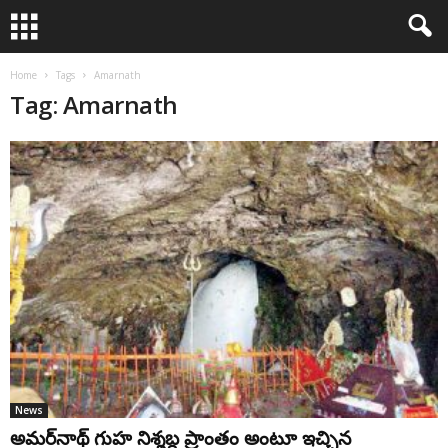
Home
Tags
Amarnath
Tag: Amarnath
News
అమర్‌నాథ్‌ గుహ నిశ్శబ్ద ప్రాంతం అంటూ ఇచ్చిన