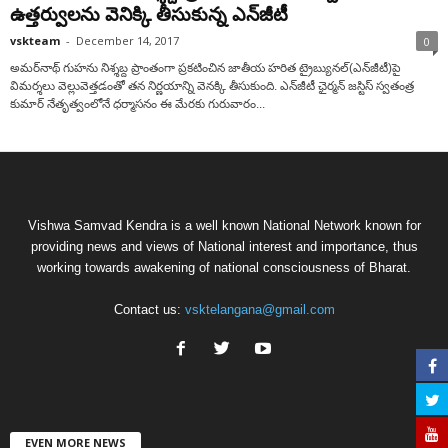
ఉత్తర్వులను వెనిక్కి తీసుకున్న ఎన్‌జీటీ
vskteam
-
December 14, 2017
0
అమర్‌నాథ్‌ గుహను నిశ్శబ్ద ప్రాంతంగా ప్రకటించిన జాతీయ హరిత ట్రైబ్యునల్‌(ఎన్‌జీటీ)పై
విమర్శలు వెల్లువెత్తడంతో తన నిర్ణయాన్ని వెనక్కి తీసుకుంది. ఎన్‌జీటీ ఛైర్మ‌న్‌ జస్టిస్‌ స్వతంత్ర
కుమార్‌ నేతృత్వంలోనే ధర్మాసనం ఈ మేరకు గురువారం...
Vishwa Samvad Kendra is a well known National Network known for
providing news and views of National interest and importance, thus
working towards awakening of national consciousness of Bharat.
Contact us:
vsktelangana@gmail.com
EVEN MORE NEWS