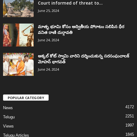
Court informed of threat to...
June 25, 2024
మాతృ భూమి కోసం అద్వితీయ పోరాటం సలిపిన ధీర
వనిత రాణి దుర్గావతి
June 24, 2024
అక్కల్‌ కోట్‌ స్వామి వారిని దర్శించుకున్న సరసంఘచాలక్
మోహన్ భాగవత్
June 24, 2024
POPULAR CATEGORY
4172
News
2251
Telugu
1997
Views
1845
Telugu Articles