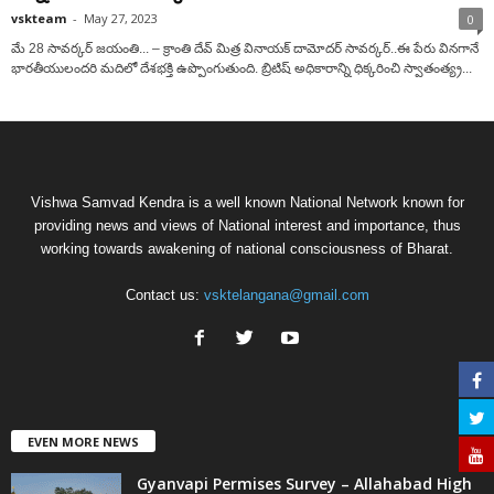
vskteam
-
May 27, 2023
0
మే 28 సావర్కర్‌ జయంతి... – క్రాంతి దేవ్‌ మిత్ర వినాయక్‌ దామోదర్‌ సావర్కర్‌..ఈ పేరు వినగానే
భారతీయులందరి మదిలో దేశభక్తి ఉప్పొంగుతుంది. బ్రిటిష్‌ అధికారాన్ని ధిక్కరించి స్వాతంత్య్ర...
Vishwa Samvad Kendra is a well known National Network known for
providing news and views of National interest and importance, thus
working towards awakening of national consciousness of Bharat.
Contact us:
vsktelangana@gmail.com
EVEN MORE NEWS
Gyanvapi Permises Survey – Allahabad High