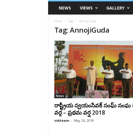
VSK
NEWS
VIEWS
GALLERY
Telangana
Home
Tags
AnnojiGuda
Tag: AnnojiGuda
News
రాష్ట్రీయ స్వయంసేవక్ సంఘ్ సంఘ శిక
వర్గ – ప్రథమ వర్ష 2018
vskteam
-
May 26, 2018