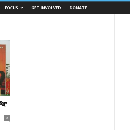
FOCUS
GET INVOLVED
DONATE
్షా
0