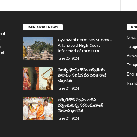
EVEN MORE NEWS
PO
nal
News
Gyanvapi Permises Survey –
of
Allahabad High Court
g
Telug
informed of threat to...
 of
View
June 25, 2024
Telugu
మాతృ భూమి కోసం అద్వితీయ
Englis
పోరాటం సలిపిన ధీర వనిత రాణి
దుర్గావతి
Rasht
June 24, 2024
అక్కల్‌ కోట్‌ స్వామి వారిని
దర్శించుకున్న సరసంఘచాలక్
మోహన్ భాగవత్
June 24, 2024