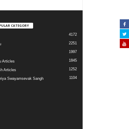
PULAR CATEGORY
4172
2251
u
1997
s
1845
 Articles
1252
h Articles
1104
riya Swayamsevak Sangh