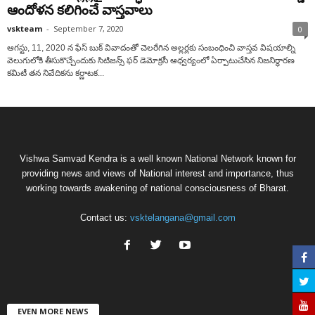
ఆందోళన కలిగించే వాస్తవాలు
vskteam
-
September 7, 2020
0
ఆగస్టు, 11, 2020 న ఫేస్ బుక్ వివాదంతో చెలరేగిన అల్లర్లకు సంబంధించి వాస్తవ విషయాల్ని
వెలుగులోకి తీసుకొచ్చేందుకు సిటిజన్స్ ఫర్ డెమోక్రసీ ఆధ్వర్యంలో ఏర్పాటుచేసిన నిజనిర్ధారణ
కమిటీ తన నివేదికను కర్ణాటక...
Vishwa Samvad Kendra is a well known National Network known for
providing news and views of National interest and importance, thus
working towards awakening of national consciousness of Bharat.
Contact us:
vsktelangana@gmail.com
EVEN MORE NEWS