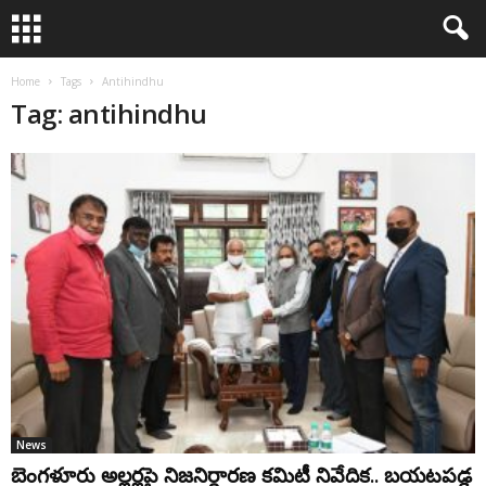
Home
Tags
Antihindhu
Tag: antihindhu
News
బెంగళూరు అల్లర్లపై నిజనిర్ధారణ కమిటీ నివేదిక.. బయటపడ్డ