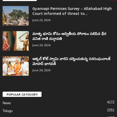
Gyanvapi Permises Survey – Allahabad High
Court informed of threat to...
June 25, 2024
మాతృ భూమి కోసం అద్వితీయ పోరాటం సలిపిన ధీర
వనిత రాణి దుర్గావతి
June 24, 2024
అక్కల్‌ కోట్‌ స్వామి వారిని దర్శించుకున్న సరసంఘచాలక్
మోహన్ భాగవత్
June 24, 2024
POPULAR CATEGORY
4172
News
2251
Telugu