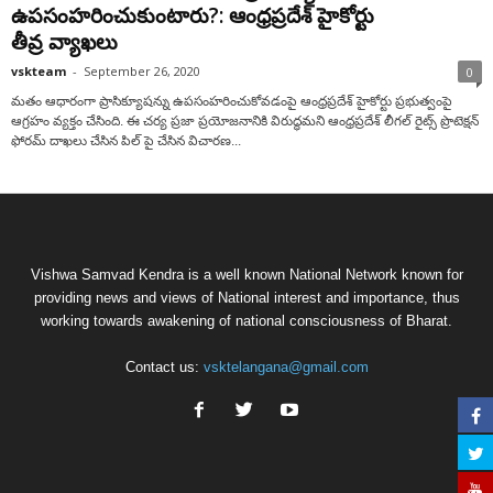
ఉపసంహరించుకుంటారు?: ఆంధ్రప్రదేశ్ హైకోర్టు
తీవ్ర వ్యాఖలు
vskteam
-
September 26, 2020
0
మతం ఆధారంగా ప్రాసిక్యూషన్ను ఉపసంహరించుకోవడంపై ఆంధ్రప్రదేశ్ హైకోర్టు ప్రభుత్వంపై
ఆగ్రహం వ్యక్తం చేసింది. ఈ చర్య ప్రజా ప్రయోజనానికి విరుద్ధమని ఆంధ్రప్రదేశ్ లీగల్ రైట్స్ ప్రొటెక్షన్
ఫోరమ్ దాఖలు చేసిన పిల్ పై చేసిన విచారణ...
Vishwa Samvad Kendra is a well known National Network known for
providing news and views of National interest and importance, thus
working towards awakening of national consciousness of Bharat.
Contact us:
vsktelangana@gmail.com