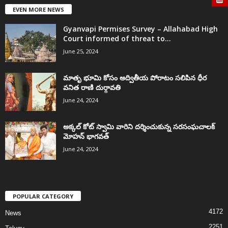
EVEN MORE NEWS
Gyanvapi Permises Survey – Allahabad High
Court informed of threat to...
June 25, 2024
మాతృ భూమి కోసం అద్వితీయ పోరాటం సలిపిన ధీర
వనిత రాణి దుర్గావతి
June 24, 2024
అక్కల్‌ కోట్‌ స్వామి వారిని దర్శించుకున్న సరసంఘచాలక్
మోహన్ భాగవత్
June 24, 2024
POPULAR CATEGORY
4172
News
2251