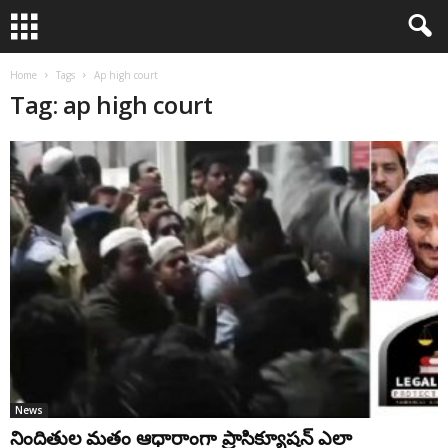
Home
Tags
Ap high court
Tag: ap high court
News
నిందితుల మతం ఆధారాంగా ప్రాసిక్యూషన్ ఎలా