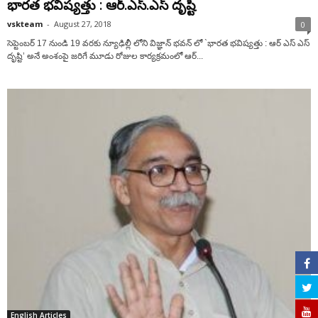
భారత భవిష్యత్తు : ఆర్.ఎస్.ఎస్ దృష్టి
vskteam
-
August 27, 2018
0
సెప్టెంబర్ 17 నుండి 19 వరకు న్యూఢిల్లీ లోని విజ్ఞాన్ భవన్ లో `భారత భవిష్యత్తు : ఆర్ ఎస్ ఎస్
దృష్టి’ అనే అంశంపై జరిగే మూడు రోజుల కార్యక్రమంలో ఆర్...
English Articles