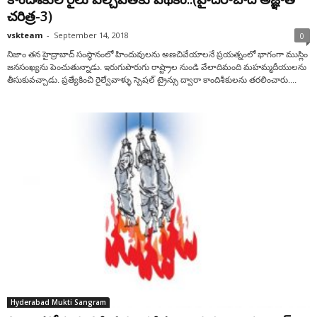
చరిత్ర-3)
vskteam
-
September 14, 2018
0
నిజాం తన హైద్రాబాద్ సంస్థానంలో హిందువులను అణచివేయాలనే ప్రయత్నంలో భాగంగా ముస్లిం
జనసంఖ్యను పెంచుతున్నాడు. ఇరుగుపొరుగు రాష్ట్రాల నుండి వేలాదిమంది మహమ్మదీయులను
తీసుకువచ్చాడు. ప్రత్యేకించి రైల్వేవాళ్ళు స్పెషల్ ట్రైన్సు ద్వారా కాందిశీకులను తరలించారు....
Hyderabad Mukti Sangram