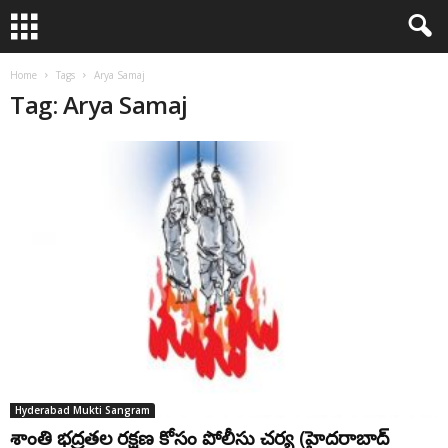
Home
Tags
Arya Samaj
Tag: Arya Samaj
Hyderabad Mukti Sangram
శాంతి భద్రతల రక్షణ కోసం పోలీసు చర్య (హైదరాబాద్