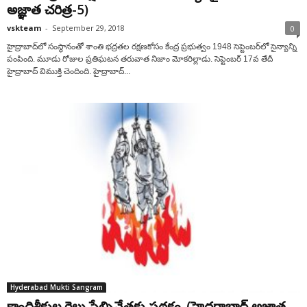
అజ్ఞాత చరిత్ర-5)
vskteam
-
September 29, 2018
0
హైద్రాబాద్‌లో సంస్థానంతో శాంతి భద్రతల రక్షణకోసం కేంద్ర ప్రభుత్వం 1948 సెప్టెంబర్‌లో సైన్యాన్ని
పంపింది. మూడు రోజుల ప్రతిఘటన తరువాత నిజాం మోకరిల్లాడు. సెప్టెంబర్ 17వ తేదీ
హైద్రాబాద్ విముక్తి చెందింది. హైద్రాబాద్...
Hyderabad Mukti Sangram
కాందిశీకుల రైలు పేల్చివేతకు పథకం..(హైదరాబాద్ అజ్ఞాత