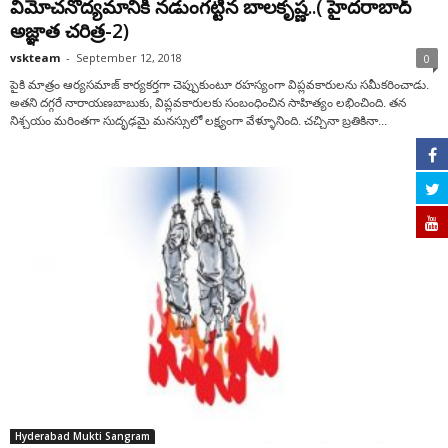
విమోచనోద్యమానికి నడుంగట్టిన బాలకృష్ణ..( హైదరాబాద్
అజ్ఞాత చరిత్ర-2)
vskteam
-
September 12, 2018
0
పైకి మాత్రం ఆర్యసమాజ్ కార్యకర్తగా చెప్పుకుంటూ రహస్యంగా విప్లవకారులను సమీకరించాడు.
అతని దగ్గరే నారాయణబాబుకు, విప్లవకారులకు సంబంధించిన సాహిత్యం లభించింది. తన
నిశ్చయం మరింతగా సుదృఢమై మనస్సులో లక్ష్యంగా వేళ్ళూనింది. చచ్చినా బ్రతికినా...
Hyderabad Mukti Sangram