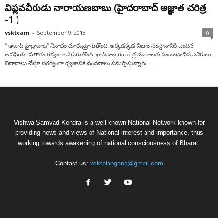
విప్లవవీరుడు నారాయణబాబు (హైదరాబాద్ అజ్ఞాత చరిత్ర
-1 )
vskteam
-
September 9, 2018
0
“ ఆజాద్ హైద్రాబాద్‌” నినాదం మారుమ్రోగుతోంది. అక్కడక్కడ నిజాం సంస్థానానికి చెందిన
అసఫియా పతాకం గర్వంగా ఎగురుతోంది. ఖాన్‌సాబ్ రజాకార్ల ముఠాలకు సంబంధించిన సైనికులు
నినాదాలు చేస్తూ సగర్వంగా ధ్వజానికి వందనాలు సమర్పిస్తున్నారు....
Vishwa Samvad Kendra is a well known National Network known for
providing news and views of National interest and importance, thus
working towards awakening of national consciousness of Bharat.
Contact us:
vsktelangana@gmail.com