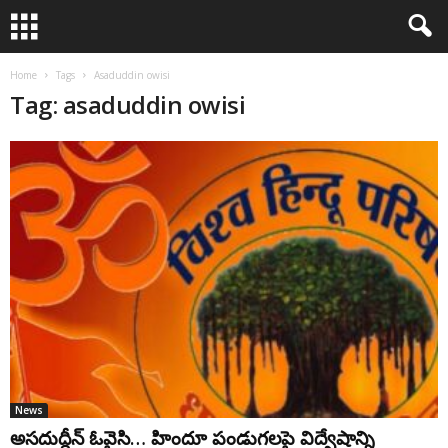
Home
Tags
Asaduddin owisi
Tag: asaduddin owisi
News
అసదుద్దీన్ ఓవైసి… హిందూ పండుగలపై విద్వేషాన్ని