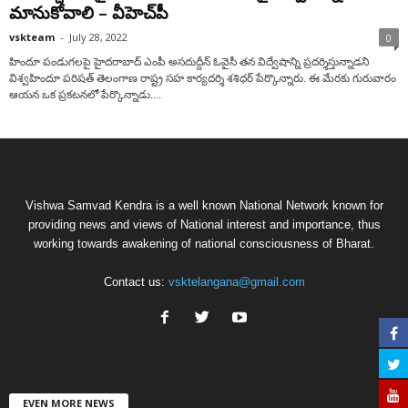
మానుకోవాలి – వీహెచ్‌పీ
vskteam
-
July 28, 2022
0
హిందూ పండుగ‌ల‌పై హైద‌రాబాద్ ఎంపీ అస‌దుద్దీన్ ఓవైసీ త‌న విద్వేషాన్ని ప్ర‌ద‌ర్శిస్తున్నాడ‌ని
విశ్వ‌హిందూ ప‌రిష‌త్ తెలంగాణ రాష్ట్ర స‌హ కార్య‌ద‌ర్శి శ‌శిధ‌ర్ పేర్కొన్నారు. ఈ మేర‌కు గురువారం
ఆయ‌న ఒక ప్ర‌క‌ట‌న‌లో పేర్కొన్నాడు....
Vishwa Samvad Kendra is a well known National Network known for
providing news and views of National interest and importance, thus
working towards awakening of national consciousness of Bharat.
Contact us:
vsktelangana@gmail.com
EVEN MORE NEWS