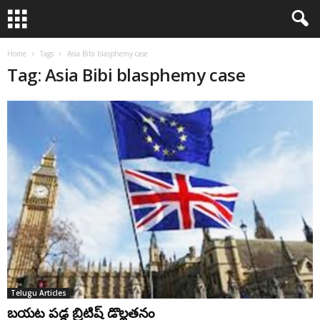
Home
Tags
Asia Bibi blasphemy case
Tag: Asia Bibi blasphemy case
Telugu Articles
బయట పడ్డ బ్రిటిష్ డొల్లతనం