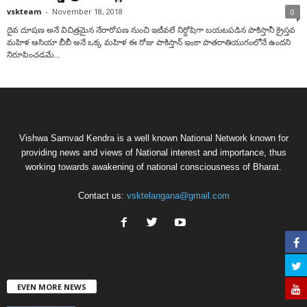
vskteam
-
November 18, 2018
0
దైవ దూషణ అనే విచిత్రమైన నేరారోపణ నుంచి ఇటీవలే నిర్దోషిగా బయటపడిన పాకిస్తానీ క్రైస్తవ
మహిళ ఆసియా బీబీ అనే ఒక్క మహిళ ఈ రోజు పాకిస్తాన్ ఇంకా పాతరాతియుగంలోనే ఉందని
నిరూపించడమే...
Vishwa Samvad Kendra is a well known National Network known for
providing news and views of National interest and importance, thus
working towards awakening of national consciousness of Bharat.
Contact us:
vsktelangana@gmail.com
EVEN MORE NEWS