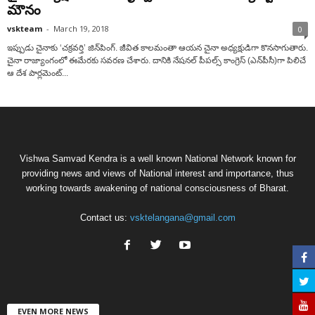
మౌనం
vskteam
-
March 19, 2018
0
ఇప్పుడు చైనాకు ‘చక్రవర్తి’ జిన్‌పింగ్. జీవిత కాలమంతా ఆయన చైనా అధ్యక్షుడిగా కొనసాగుతారు.
చైనా రాజ్యాంగంలో ఈమేరకు సవరణ చేశారు. దానికి నేషనల్ పీపల్స్ కాంగ్రెస్ (ఎన్‌పీసీ)గా పిలిచే
ఆ దేశ పార్లమెంట్...
Vishwa Samvad Kendra is a well known National Network known for
providing news and views of National interest and importance, thus
working towards awakening of national consciousness of Bharat.
Contact us:
vsktelangana@gmail.com
EVEN MORE NEWS