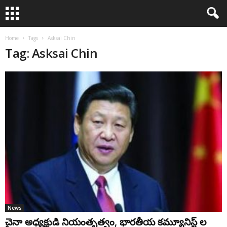
Home
Tags
Asksai Chin
Tag: Asksai Chin
News
చైనా అధ్యక్షుడి నియంతృత్వం, భారతీయ కమ్యూనిస్ట్ ల