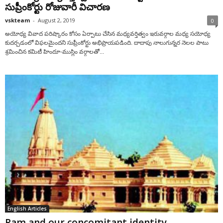
సుప్రీంకోర్టు రోజువారీ విచారణ
vskteam
-
August 2, 2019
0
అయోధ్య వివాద పరిష్కారం కోసం ఏర్పాటు చేసిన మధ్యవర్తిత్వం ఇరువర్గాల మధ్య సయోధ్య
కుదర్చడంలో విఫలమైందని సుప్రీంకోర్టు అభిప్రాయపడింది. దాదాపు నాలుగున్నర నెలల పాటు
శ్రమించిన కమిటీ హిందూ-ముస్లిం వర్గాలతో...
English Articles
Ram and our concomitant identity