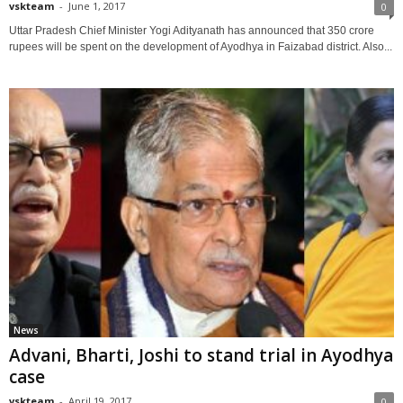
vskteam
-
June 1, 2017
0
Uttar Pradesh Chief Minister Yogi Adityanath has announced that 350 crore
rupees will be spent on the development of Ayodhya in Faizabad district. Also...
News
Advani, Bharti, Joshi to stand trial in Ayodhya
case
vskteam
-
April 19, 2017
0