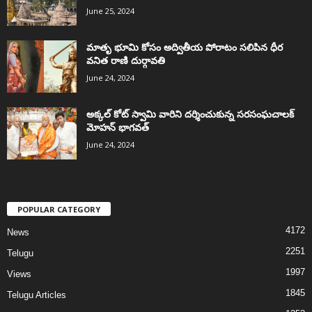
June 25, 2024
మాతృ భూమి కోసం అద్వితీయ పోరాటం సలిపిన ధీర
వనిత రాణి దుర్గావతి
June 24, 2024
అక్కల్‌ కోట్‌ స్వామి వారిని దర్శించుకున్న సరసంఘచాలక్
మోహన్ భాగవత్
June 24, 2024
POPULAR CATEGORY
4172
News
2251
Telugu
1997
Views
1845
Telugu Articles