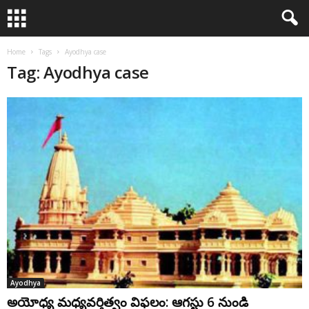
Home
Tags
Ayodhya case
Tag: Ayodhya case
Ayodhya
అయోధ్య మధ్యవర్తిత్వం విఫలం: ఆగస్టు 6 నుండి