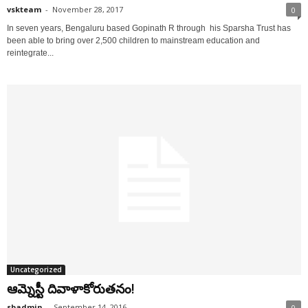
vskteam
-
November 28, 2017
0
In seven years, Bengaluru based Gopinath R through his Sparsha Trust has
been able to bring over 2,500 children to mainstream education and
reintegrate...
Uncategorized
ఆమ్నెస్టీ దివాళాకోరుతనం!
sbadmin
-
September 14, 2016
0