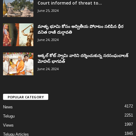
Court informed of threat to...
June 25, 2024
మాతృ భూమి కోసం అద్వితీయ పోరాటం సలిపిన ధీర
వనిత రాణి దుర్గావతి
June 24, 2024
అక్కల్‌ కోట్‌ స్వామి వారిని దర్శించుకున్న సరసంఘచాలక్
మోహన్ భాగవత్
June 24, 2024
POPULAR CATEGORY
4172
News
2251
Telugu
1997
Views
1845
Telugu Articles