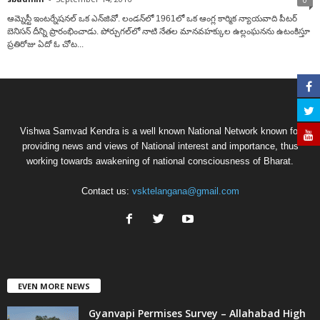
ఆమ్నెస్టీ ఇంటర్నేషనల్ ఒక ఎన్‌జివో. లండన్‌లో 1961లో ఒక ఆంగ్ల కార్మిక న్యాయవాది పీటర్
బెనిసన్ దీన్ని ప్రారంభించాడు. పోర్చుగల్‌లో నాటి నేతల మానవహక్కుల ఉల్లంఘనను ఉటంకిస్తూ
ప్రతిరోజు ఏదో ఓ చోట...
Vishwa Samvad Kendra is a well known National Network known for
providing news and views of National interest and importance, thus
working towards awakening of national consciousness of Bharat.
Contact us:
vsktelangana@gmail.com
EVEN MORE NEWS
Gyanvapi Permises Survey – Allahabad High