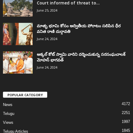
Court informed of threat to...
June 25, 2024
మాతృ భూమి కోసం అద్వితీయ పోరాటం సలిపిన ధీర
వనిత రాణి దుర్గావతి
June 24, 2024
అక్కల్‌ కోట్‌ స్వామి వారిని దర్శించుకున్న సరసంఘచాలక్
మోహన్ భాగవత్
June 24, 2024
POPULAR CATEGORY
4172
News
2251
Telugu
1997
Views
1845
Telugu Articles