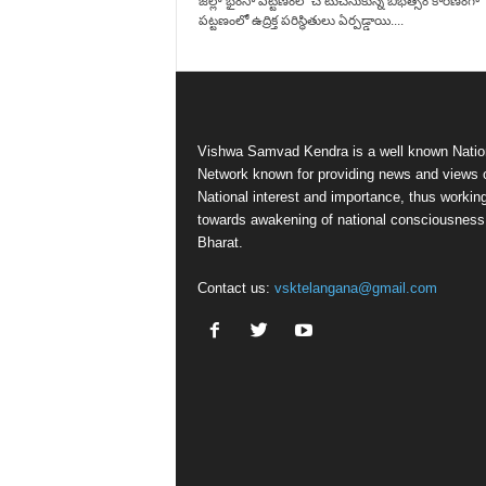
జిల్లా భైంసా పట్టణంలో చోటుచేసుకున్న బీభత్సం కారణంగా
పట్టణంలో ఉద్రిక్త పరిస్థితులు ఏర్పడ్డాయి....
Vishwa Samvad Kendra is a well known Natio
Network known for providing news and views 
National interest and importance, thus workin
towards awakening of national consciousness
Bharat.
Contact us:
vsktelangana@gmail.com