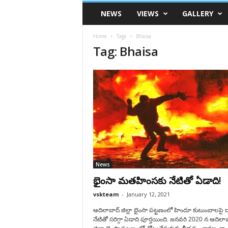
VSK
NEWS
VIEWS
GALLERY
Telangana
Home
Tags
Bhaisa
Tag: Bhaisa
News
భైంసా మతహింసకు నేటితో ఏడాది!
vskteam
-
January 12, 2021
ఆదిలాబాద్ జిల్లా భైంసా పట్టణంలో హిందూ కుటుంబాలపై దా
నేటితో సరిగ్గా ఏడాది పూర్తయింది. జనవరి 2020 న ఆదిలా