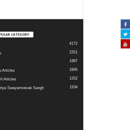
PULAR CATEGORY
4172
2251
u
1997
s
1845
 Articles
1252
h Articles
1104
riya Swayamsevak Sangh