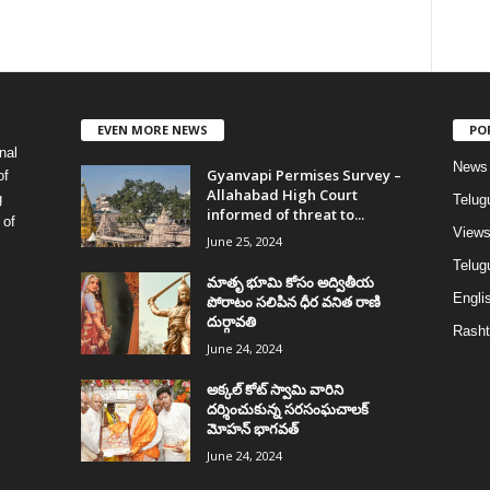
EVEN MORE NEWS
PO
nal
News
Gyanvapi Permises Survey –
of
Allahabad High Court
g
Telug
informed of threat to...
 of
View
June 25, 2024
Telugu
మాతృ భూమి కోసం అద్వితీయ
Englis
పోరాటం సలిపిన ధీర వనిత రాణి
దుర్గావతి
Rasht
June 24, 2024
అక్కల్‌ కోట్‌ స్వామి వారిని
దర్శించుకున్న సరసంఘచాలక్
మోహన్ భాగవత్
June 24, 2024