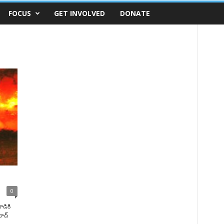
FOCUS
GET INVOLVED
DONATE
0
డికి
బాద్