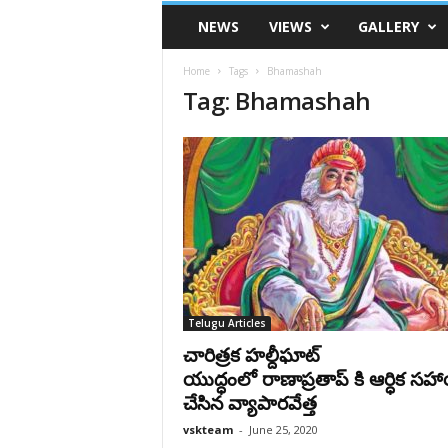
VSK
NEWS
VIEWS
GALLERY
Telangana
Home
Tags
Bhamashah
Tag: Bhamashah
Telugu Articles
చారిత్రక హల్దీఘాట్
యుద్ధంలో రాణాప్రతాప్ కి ఆర్ధిక స
చేసిన వ్యాపారవేత్త
vskteam
-
June 25, 2020