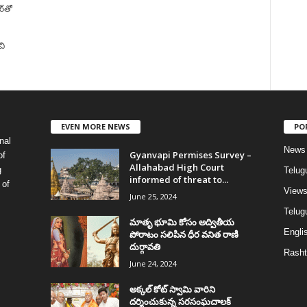
్‌తో
చి
EVEN MORE NEWS
PO
nal
News
Gyanvapi Permises Survey –
of
Allahabad High Court
g
Telug
informed of threat to...
 of
View
June 25, 2024
Telugu
మాతృ భూమి కోసం అద్వితీయ
Englis
పోరాటం సలిపిన ధీర వనిత రాణి
దుర్గావతి
Rasht
June 24, 2024
అక్కల్‌ కోట్‌ స్వామి వారిని
దర్శించుకున్న సరసంఘచాలక్