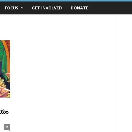
FOCUS
GET INVOLVED
DONATE
హాయం
0