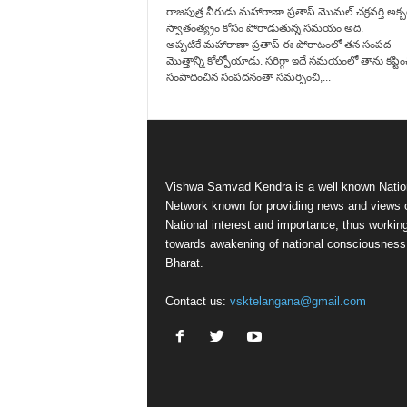
రాజపుత్ర వీరుడు మహారాణా ప్రతాప్ మొమల్ చక్రవర్తి అక్బర
స్వాతంత్య్రం కోసం పోరాడుతున్న సమయం అది.
అప్పటికే మహారాణా ప్రతాప్ ఈ పోరాటంలో తన సంపద
మొత్తాన్ని కోల్పోయాడు. సరిగ్గా ఇదే సమయంలో తాను కష్టిం
సంపాదించిన సంపదనంతా సమర్పించి,...
Vishwa Samvad Kendra is a well known Natio
Network known for providing news and views 
National interest and importance, thus workin
towards awakening of national consciousness
Bharat.
Contact us:
vsktelangana@gmail.com