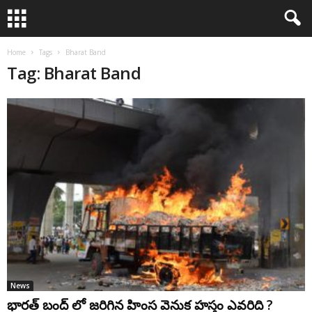
Home
Tags
Bharat Band
Tag: Bharat Band
News
భారత్ బంద్ లో జరిగిన హింస వెనుక హస్తం ఎవరిది ?