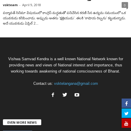
vskteam
-
April 9, 2018
0
పద్మావత్‌ సినిమా విషయంలో కాంగ్రెస్‌ మద్దతుతో పనిచేసిన కరణీ సేన ఉద్యమ సమయంలో ఒక
యువకుడు కనిపించాడు. అప్పుడు అతను ‘క్షత్రియుడు’. తలకి ‘కాషాయ రిబ్బను’ కట్టుకున్నాడు.
అదే యువకుడు ఏప్రిల్‌ 2...
Vishwa Samvad Kendra is a well known National Network known for
providing news and views of National interest and importance, thus
working towards awakening of national consciousness of Bharat.
Contact us:
vsktelangana@gmail.com
EVEN MORE NEWS