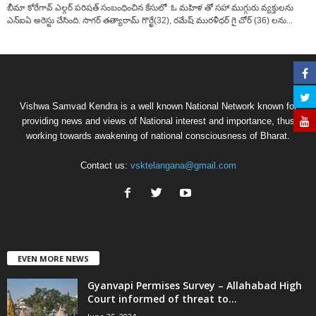
బీమా కోరేగావ్ ఎల్గర్ పరిషత్ సంబంధించిన కేసులో ఓ మహిళ తో సహా ముగ్గురు వ్యక్తులను
ఎన్ఐఏ అరెస్టు చేసింది. సాగర్ తత్యారామ్ గొర్ఖే(32), రమేష్ మురళీధర్ గై చోర్ (36) లను...
Vishwa Samvad Kendra is a well known National Network known for
providing news and views of National interest and importance, thus
working towards awakening of national consciousness of Bharat.
Contact us:
vsktelangana@gmail.com
EVEN MORE NEWS
Gyanvapi Permises Survey – Allahabad High
Court informed of threat to...