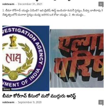
vskteam
-
December 31, 2021
0
1. బీమా కోరేగావ్ యుద్ధం ఏమిటి? ఇది బ్రిటిష్ ఈస్ట్ ఇండియా కంపెనీ సైన్యం, పీష్వా బాజీరావు II
నేతృత్వంలోని మరాఠా సైన్యం మధ్య జరిగిన ఒక రోజు యుద్ధం. 2. ఈ యుద్ధం...
News
బీమా కోరేగావ్ కేసులో మరో ముగ్గురు అరెస్ట్
vskteam
-
September 9, 2020
0