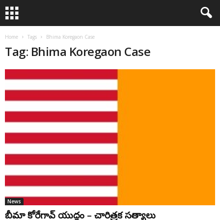
Home
Tags
Bhima Koregaon Case
Tag: Bhima Koregaon Case
News
బీమా కోరేగావ్ యుద్ధం – చారిత్రక సత్యాలు