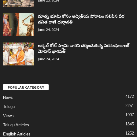
June 25, 2024
మాతృ భూమి కోసం అద్వితీయ పోరాటం సలిపిన ధీర
వనిత రాణి దుర్గావతి
June 24, 2024
అక్కల్‌ కోట్‌ స్వామి వారిని దర్శించుకున్న సరసంఘచాలక్
మోహన్ భాగవత్
June 24, 2024
POPULAR CATEGORY
4172
News
2251
Telugu
1997
Views
1845
Telugu Articles
1252
English Articles