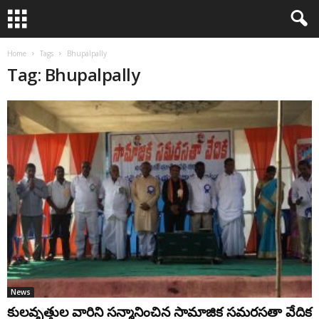
Home
Tags
Bhupalpally
Tag: Bhupalpally
News
కులవృత్తుల వారిని సన్మానించిన సామాజిక సమరసతా వేదిక