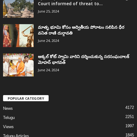
Court informed of threat to...
June 25, 2024
మాతృ భూమి కోసం అద్వితీయ పోరాటం సలిపిన ధీర
వనిత రాణి దుర్గావతి
June 24, 2024
అక్కల్‌ కోట్‌ స్వామి వారిని దర్శించుకున్న సరసంఘచాలక్
మోహన్ భాగవత్
June 24, 2024
POPULAR CATEGORY
4172
News
2251
Telugu
1997
Views
1845
Telugu Articles