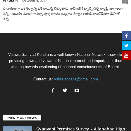
vskteam
-
October 6, 2017
0
సాధారణంగా ఒక శిల్పాన్ని ఒకే రాయిపై చెక్కుతారు. కానీ ఒకే శిల్పాన్ని చిన్న రాళ్లపై భాగాలుగా
చెక్కి.. ఇటుకల మాదిరిగా పేర్చి పూర్తి రూపం ఇవ్వటం మాత్రం అరుదే. కాంబోడియా దేశంలో
ఉన్న...
Vishwa Samvad Kendra is a well known National Network known for
providing news and views of National interest and importance, thus
working towards awakening of national consciousness of Bharat.
Contact us:
vsktelangana@gmail.com
EVEN MORE NEWS
Gyanvapi Permises Survey – Allahabad High