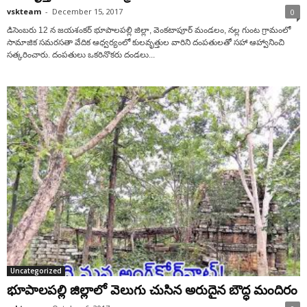
vskteam
-
December 15, 2017
0
డిసెంబరు 12 న జయశంకర్ భూపాలపల్లి జిల్లా, వెంకటాపూర్ మండలం, నల్ల గుంట గ్రామంలో
సామాజిక సమరసతా వేదిక ఆధ్వర్యంలో కులవృత్తుల వారిని దంపతులతో సహా ఆహ్వానించి
సత్కరించారు. దంపతులు ఒకరినొకరు దండలు...
Uncategorized
భూపాలపల్లి జిల్లాలో వెలుగు చుసిన అరుదైన బౌద్ధ మందిరం