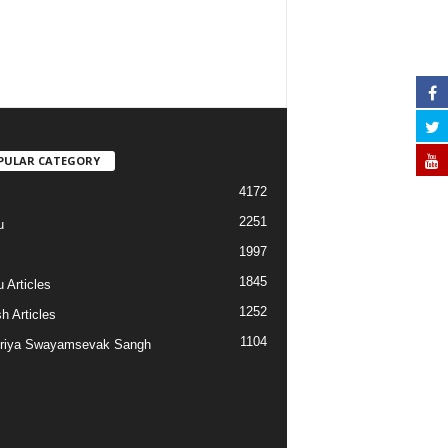
PULAR CATEGORY
4172
2251
u
1997
s
1845
 Articles
1252
h Articles
1104
riya Swayamsevak Sangh