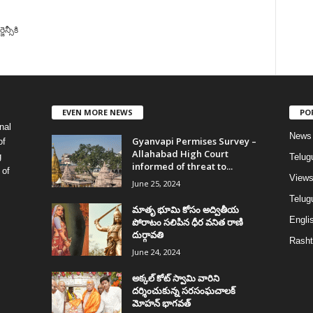
్సీకి
EVEN MORE NEWS
PO
nal
News
Gyanvapi Permises Survey –
of
Allahabad High Court
g
Telug
informed of threat to...
 of
View
June 25, 2024
Telugu
మాతృ భూమి కోసం అద్వితీయ
Englis
పోరాటం సలిపిన ధీర వనిత రాణి
దుర్గావతి
Rasht
June 24, 2024
అక్కల్‌ కోట్‌ స్వామి వారిని
దర్శించుకున్న సరసంఘచాలక్
మోహన్ భాగవత్