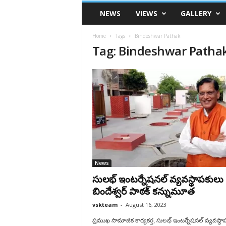
VSK
NEWS
VIEWS
GALLERY
Telangana
Home
Tags
Bindeshwar Pathak
Tag: Bindeshwar Patha
News
సులభ్ ఇంటర్నేషనల్ వ్యవస్థాపకులు
బిందేశ్వర్ పాఠక్ కన్నుమూత‌
vskteam
-
August 16, 2023
ప్రముఖ సామాజిక కార్యకర్త, సులభ్ ఇంటర్నేషనల్ వ్యవస్థా