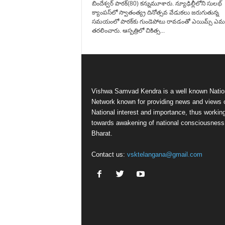
బిందేశ్వర్ పాఠక్(80) కన్నుమూశారు. న్యూఢిల్లీలోని సులభ్
క్యాంపస్‌లో స్వాతంత్య్ర‌ దినోత్సవ వేడుకలు జరుగుతున్న
సమయంలో పాఠక్‌కు గుండెపోటు రావడంతో ఎయిమ్స్ ఎమర్జెన
తరలించారు. ఆస్పత్రిలో చికిత్స...
Vishwa Samvad Kendra is a well known Natio
Network known for providing news and views 
National interest and importance, thus workin
towards awakening of national consciousness
Bharat.
Contact us:
vsktelangana@gmail.com