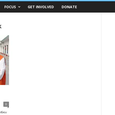
FOCUS
GET INVOLVED
DONATE
k
0
పకులు