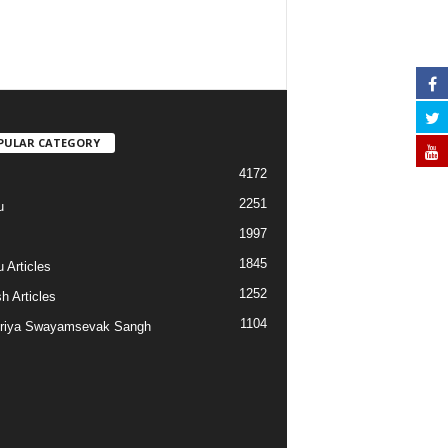
PULAR CATEGORY
4172
2251
u
1997
s
1845
 Articles
1252
h Articles
1104
riya Swayamsevak Sangh