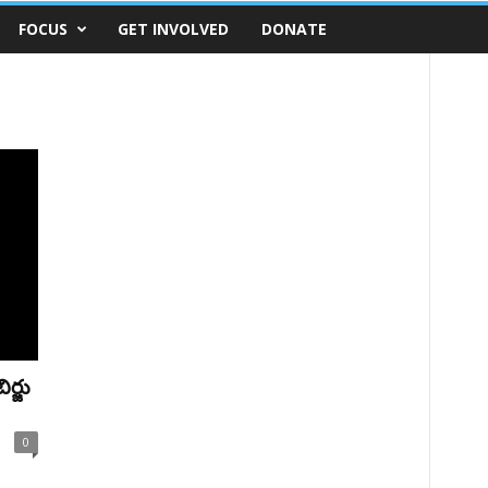
FOCUS
GET INVOLVED
DONATE
ర్జు
0