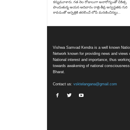
క‌న్నుమూశారు. గత నెల రోజులుగా అనారోగ్యంతో చికిత్స
పొందుతున్న ఆయ‌న ఆదివారం రాత్రి తీవ్ర అస్వ‌స్థ‌తకు గురి
కావ‌డంతో ఆస్ప‌త్రికి త‌ర‌లించే లోపే మ‌ర‌ణించిన‌ట్టు...
Vishwa Samvad Kendra is a well known Natio
Network known for providing news and views 
National interest and importance, thus workin
towards awakening of national consciousness
Bharat.
Contact us:
vsktelangana@gmail.com