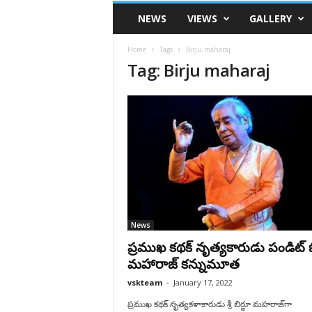
VSK
NEWS
VIEWS
GALLERY
Telangana
Home
Tags
Birju maharaj
Tag: Birju maharaj
News
ప్రముఖ కథక్ నృత్య‌కారుడు పండిట్ బి
మహారాజ్‌‌ కన్నుమూత
vskteam
-
January 17, 2022
ప్ర‌ముఖ క‌థ‌క్‌ నృత్య‌క‌ళాకారుడు శ్రీ బిర్జూ మహరాజ్‌గా