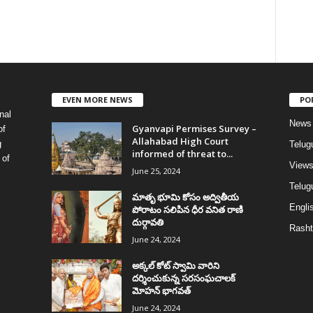
EVEN MORE NEWS
PO
nal
News
Gyanvapi Permises Survey –
of
Allahabad High Court
g
Telug
informed of threat to...
 of
View
June 25, 2024
Telugu
మాతృ భూమి కోసం అద్వితీయ
Englis
పోరాటం సలిపిన ధీర వనిత రాణి
దుర్గావతి
Rasht
June 24, 2024
అక్కల్‌ కోట్‌ స్వామి వారిని
దర్శించుకున్న సరసంఘచాలక్
మోహన్ భాగవత్
June 24, 2024