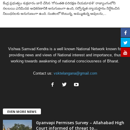
కేంద్ర ప్రభుత్వం శుక్రవారం జారీ చేసిన ‘గోసంతతి పరిరక్షణ నియమావళి’ రాజ్యాంగంలోని
నలబయి ఎనిమిదవ అధికరణానికి అనుగుణంగా ఉంది, సర్వోన్నత న్యాయస్థానం నిర్దేశించిన
నిబంధనలకు అనుగుణంగా ఉంది. సంతలలో కొంటున్న, అమ్ముతున్న ఆవులను,...
Vishwa Samvad Kendra is a well known National Network known for
providing news and views of National interest and importance, thus
working towards awakening of national consciousness of Bharat.
Contact us:
vsktelangana@gmail.com
EVEN MORE NEWS
Gyanvapi Permises Survey – Allahabad High
Court informed of threat to...