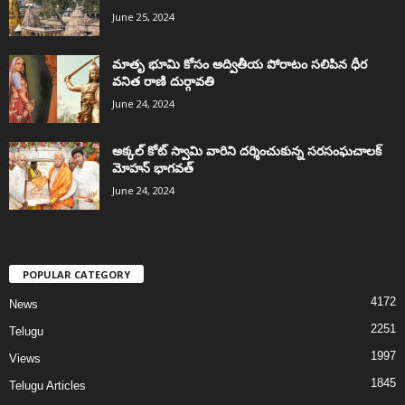
June 25, 2024
మాతృ భూమి కోసం అద్వితీయ పోరాటం సలిపిన ధీర
వనిత రాణి దుర్గావతి
June 24, 2024
అక్కల్‌ కోట్‌ స్వామి వారిని దర్శించుకున్న సరసంఘచాలక్
మోహన్ భాగవత్
June 24, 2024
POPULAR CATEGORY
4172
News
2251
Telugu
1997
Views
1845
Telugu Articles