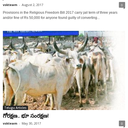
vskteam
-
August 2, 2017
0
Provisions in the Religious Freedom Bill 2017 carry jail term of three years
and/or fine of Rs 50,000 for anyone found guilty of converting...
Telugu Articles
గోరక్షణ.. భూ సంరక్షణ!
vskteam
-
May 30, 2017
0