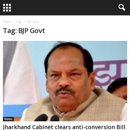
Home
Tags
BJP Govt
Tag: BJP Govt
News
Jharkhand Cabinet clears anti-conversion Bill