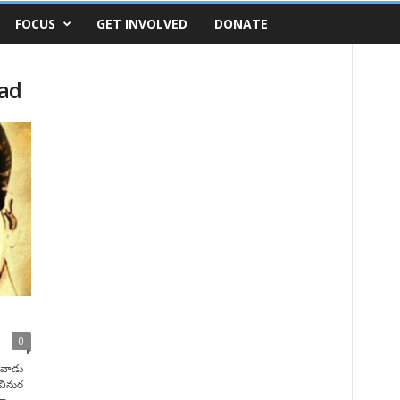
FOCUS
GET INVOLVED
DONATE
zad
0
 వాడు
వినుర