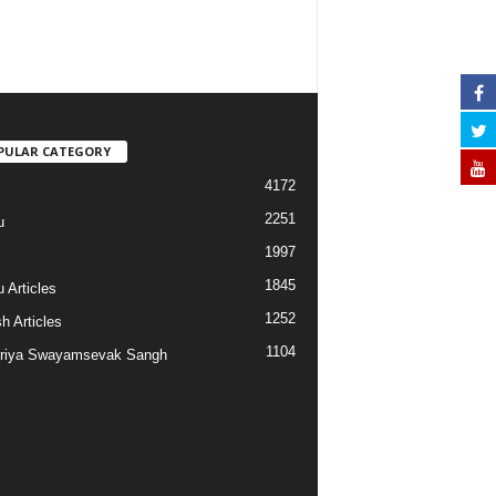
PULAR CATEGORY
4172
2251
u
1997
s
1845
 Articles
1252
h Articles
1104
riya Swayamsevak Sangh