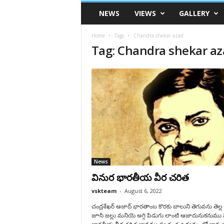
VSK
NEWS
VIEWS
GALLERY
Telangana
Home
Tags
Chandra shekar azad
Tag: Chandra shekar a
News
వినుర భారతీయ వీర చరిత
vskteam
-
August 6, 2022
చంద్రశేఖర్ ఆజాద్ భారతాంబ కొరకు బాలుని తెగువను తెల్ల
జూసి జల్లు మనియె అగ్గి పిడుగు లాంటి ఆజాదునుకనుము 