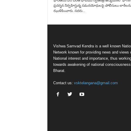
భారతీయ వీర చరిత భావము స్వతంత్ర ఉద్యమంలో భాగం
ప్రదర్శన నిర్వహిస్తున్న సమరయోధులపై పోలీసులు లాఠీలన
ఝుళిపించారు. సదరు...
Vishwa Samvad Kendra is a well known Natio
Network known for providing news and views 
National interest and importance, thus workin
towards awakening of national consciousness
Bharat.
Contact us:
vsktelangana@gmail.com