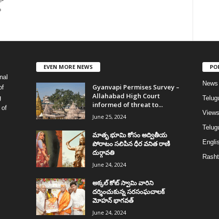
గా
ు
EVEN MORE NEWS
PO
nal
News
Gyanvapi Permises Survey –
of
Allahabad High Court
g
Telug
informed of threat to...
 of
View
June 25, 2024
Telugu
మాతృ భూమి కోసం అద్వితీయ
Englis
పోరాటం సలిపిన ధీర వనిత రాణి
దుర్గావతి
Rasht
June 24, 2024
అక్కల్‌ కోట్‌ స్వామి వారిని
దర్శించుకున్న సరసంఘచాలక్
మోహన్ భాగవత్
June 24, 2024