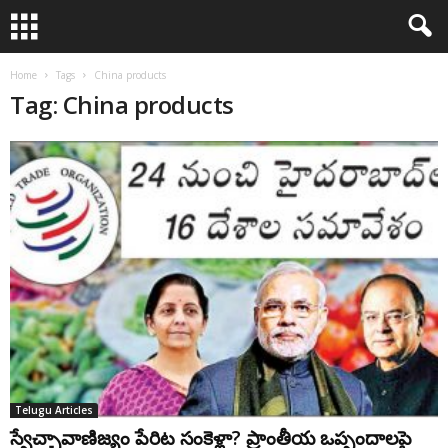
Home
Tags
China products
Tag: China products
Telugu Articles
స్వేచ్ఛావాణిజ్యం పేరిట సంకెళ్లా? ప్రాంతీయ ఒప్పందాలపై