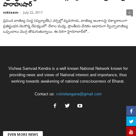
పారాహుషార్‌
vskteam
-
July 22, 2017
0
ప్రపంచ వాణిజ్య సంస్థ (డబ్ల్యూటీఓ) చర్చల్లో వ్యవసాయ, వాణిజ్య అంశాలపై దశాబ్దకాలంగా
ప్రతిష్టంభన నెలకొన్న నేపథ్యంలో- దేశాల మధ్య, ప్రాంతీయ వేదికల ఆధారంగా స్వేచ్ఛావాణిజ్య
ఒప్పందాలు మొగ్గ తొడుగుతున్నాయి. ఈ దిశగా హైదరాబాద్‌లో...
Vishwa Samvad Kendra is a well known National Network known for
providing news and views of National interest and importance, thus
working towards awakening of national consciousness of Bharat.
Contact us:
vsktelangana@gmail.com
EVEN MORE NEWS