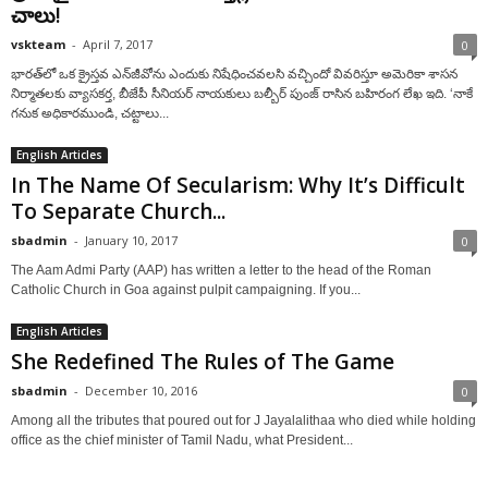
చాలు!
vskteam
-
April 7, 2017
0
భారత్‌లో ఒక క్రైస్తవ ఎన్‌జీవోను ఎందుకు నిషేధించవలసి వచ్చిందో వివరిస్తూ అమెరికా శాసన
నిర్మాతలకు వ్యాసకర్త, బీజేపీ సీనియర్ నాయకులు బల్బీర్ పుంజ్ రాసిన బహిరంగ లేఖ ఇది. ‘నాకే
గనుక అధికారముండి, చట్టాలు...
English Articles
In The Name Of Secularism: Why It’s Difficult
To Separate Church...
sbadmin
-
January 10, 2017
0
The Aam Admi Party (AAP) has written a letter to the head of the Roman
Catholic Church in Goa against pulpit campaigning. If you...
English Articles
She Redefined The Rules of The Game
sbadmin
-
December 10, 2016
0
Among all the tributes that poured out for J Jayalalithaa who died while holding
office as the chief minister of Tamil Nadu, what President...