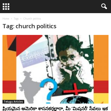
Home
Tags
Church politics
Tag: church politics
Telugu Articles
ప్రియమైన అమెరికా శాసనకర్తల్లారా, మీ ‘మిషనరీ’ సేవలు ఇక