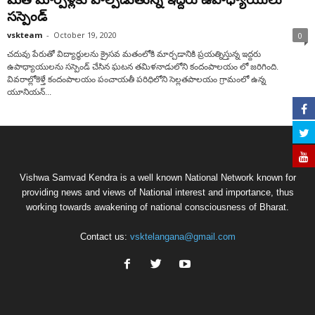
సస్పెండ్‌
vskteam
-
October 19, 2020
0
చదువు పేరుతో విద్యార్థులను క్రైసవ మతంలోకి మార్చడానికి ప్రయత్నిస్తున్న ఇద్దరు
ఉపాధ్యాయులను సస్పెండ్‌ చేసిన ఘటన తమిళనాడులోని కందంపాలయం లో జరిగింది.
వివరాల్లోకెళ్తే కందంపాలయం పంచాయతీ పరిధిలోని సెల్లతపాలయం గ్రామంలో ఉన్న
యూనియన్‌...
Vishwa Samvad Kendra is a well known National Network known for
providing news and views of National interest and importance, thus
working towards awakening of national consciousness of Bharat.
Contact us:
vsktelangana@gmail.com