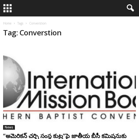
Home
Tags
Converstion
Tag: Converstion
News
“అమెరికన్ చర్చి సంస్థ కుట్ర”పై జాతీయ బీసీ కమిషనుకు