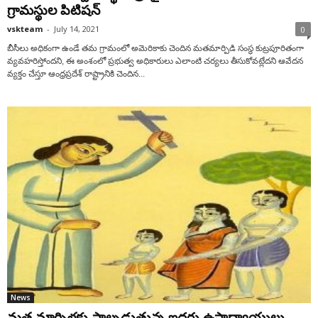
గ్రామస్థుల పిటిషన్
vskteam
-
July 14, 2021
0
బీసీలు అధికంగా ఉండే తమ గ్రామంలో అమెరికాకు చెందిన మతమార్పిడి సంస్థ కుట్రపూరితంగా
వ్యవహరిస్తోందని, ఈ అంశంలో ప్రభుత్వ అధికారులు ఎలాంటి చర్యలు తీసుకోవట్లేదని ఆవేదన
వ్యక్తం చేస్తూ ఆంధ్రప్రదేశ్ రాష్ట్రానికి చెందిన...
News
మత మార్పిళ్లకు పాల్పడుతున్న ఇద్దరు ఉపాధ్యాయులు