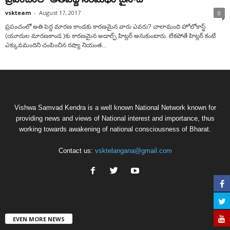
vskteam
-
August 17, 2017
0
ప్రపంచంలో అతి పెద్ద మారణ కాండకు కారణమైన వారు ఎవరు? చాలామంది హోలోకాస్ట్
(యూదుల మారణకాండ )కు కారణమైన అడాల్ఫ్ హిట్లర్ అనుకుంటారు. లేకపోతే హిట్లర్ కంటే
ఎక్కువమందిని చంపించిన రష్యా నియంత...
Vishwa Samvad Kendra is a well known National Network known for
providing news and views of National interest and importance, thus
working towards awakening of national consciousness of Bharat.
Contact us:
vsktelangana@gmail.com
EVEN MORE NEWS