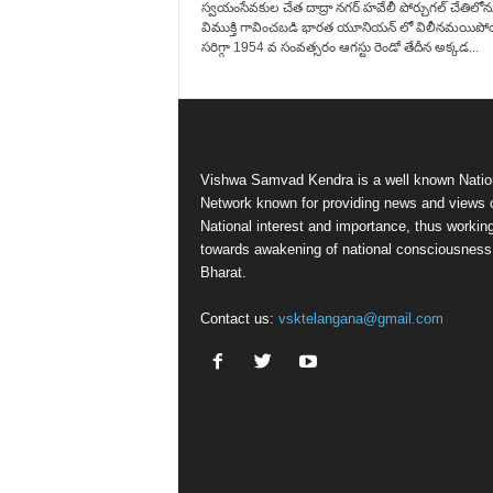
స్వయంసేవకుల చేత దాద్రా నగర్ హవేలీ పోర్చుగల్ చేతిలోన
విముక్తి గావించబడి భారత యూనియన్ లో విలీనమయిపోయ
సరిగ్గా 1954 వ సంవత్సరం ఆగస్టు రెండో తేదీన అక్కడ...
Vishwa Samvad Kendra is a well known Natio
Network known for providing news and views 
National interest and importance, thus workin
towards awakening of national consciousness
Bharat.
Contact us:
vsktelangana@gmail.com