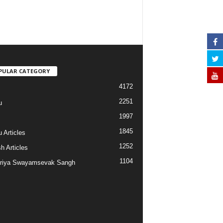
PULAR CATEGORY
4172
2251
u
1997
s
1845
 Articles
1252
h Articles
1104
riya Swayamsevak Sangh