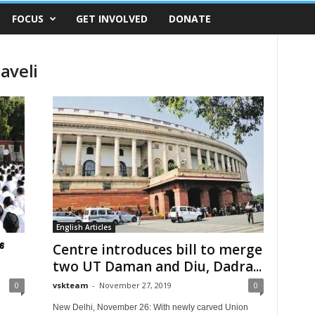
FOCUS
GET INVOLVED
DONATE
aveli
English Articles
ో
Centre introduces bill to merge
two UT Daman and Diu, Dadra...
0
vskteam
-
November 27, 2019
0
New Delhi, November 26: With newly carved Union