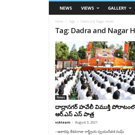
VSK
NEWS
VIEWS
GALLERY
Telangana
Home
Tags
Dadra and Nagar Haveli
Tag: Dadra and Nagar H
News
దాద్రానగర్ హవేలీ విముక్తి పోరాటంల
ఆర్.ఎస్ ఎస్ పాత్ర
vskteam
-
August 3, 2021
--ఆకారపు కేశవరాజు రాష్ట్రీయ స్వయంసేవక సంఘ్