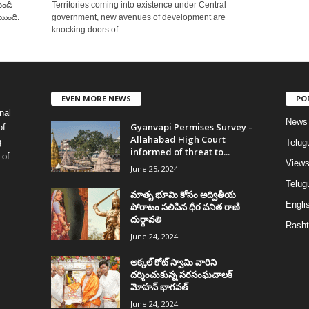
ుండి
Territories coming into existence under Central
ింది.
government, new avenues of development are
knocking doors of...
EVEN MORE NEWS
PO
nal
News
Gyanvapi Permises Survey –
of
Allahabad High Court
g
Telug
informed of threat to...
 of
View
June 25, 2024
Telugu
మాతృ భూమి కోసం అద్వితీయ
Englis
పోరాటం సలిపిన ధీర వనిత రాణి
దుర్గావతి
Rasht
June 24, 2024
అక్కల్‌ కోట్‌ స్వామి వారిని
దర్శించుకున్న సరసంఘచాలక్
మోహన్ భాగవత్
June 24, 2024