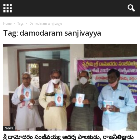
Home
Tags
Damodaram sanjivayya
Tag: damodaram sanjivayya
News
శ్రీ దామోదరం సంజీవయ్య ఆదర్శ పాలకుడు, రాజనీతిజ్ఞుడు