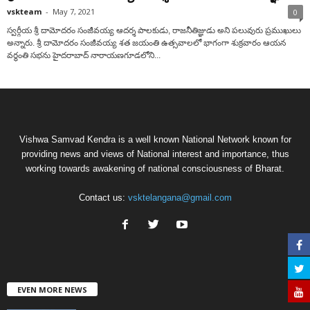
vskteam
-
May 7, 2021
0
స్వర్గీయ శ్రీ దామోదరం సంజీవయ్య ఆదర్శ పాలకుడు, రాజనీతిజ్ఞుడు అని ప‌లువురు ప్ర‌ముఖులు
అన్నారు. శ్రీ దామోద‌రం సంజీవ‌య్య శ‌త జ‌యంతి ఉత్స‌వాలలో భాగంగా శుక్ర‌వారం ఆయ‌న
వ‌ర్థంతి సభ‌ను హైద‌రాబాద్ నారాయ‌ణ‌గూడ‌లోని...
Vishwa Samvad Kendra is a well known National Network known for
providing news and views of National interest and importance, thus
working towards awakening of national consciousness of Bharat.
Contact us:
vsktelangana@gmail.com
EVEN MORE NEWS