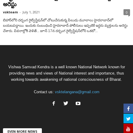
అరెస్టు
vskteam
-
July 1, 2021
0
బిహార్‌లోని దర్భంగ రైల్వేస్టేషన్‌లో చోటుచేసుకున్న పేలుడు మూలాలు హైదరాబాద్‌లో
బయటపడ్డాయి. ఇందుకు సంబంధించి హైద‌రాబాద్ పోలీసులు ఇప్ప‌టికే ఇద్ద‌రు వ్య‌క్తుల‌ను అరెస్టు
చేశారు. వివ‌రాల్లోకి వెళితే... జూన్‌ 17న దర్భంగ రైల్వేస్టేషన్‌లోని ఒకటో...
Vishwa Samvad Kendra is a well known National Network known for
providing news and views of National interest and importance, thus
working towards awakening of national consciousness of Bharat.
Contact us:
vsktelangana@gmail.com
EVEN MORE NEWS