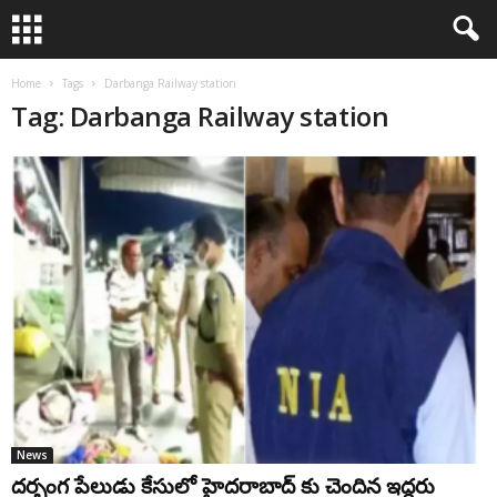
Home
Tags
Darbanga Railway station
Tag: Darbanga Railway station
News
ద‌ర్భంగ పేలుడు కేసులో హైద‌రాబాద్ కు చెందిన ఇద్ద‌రు