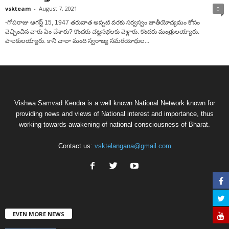
vskteam
-
August 7, 2021
0
-గోపరాజు ఆగస్ట్‌ 15, 1947 తరువాత అప్పటి వరకు సర్వస్వం జాతీయోద్యమం కోసం
వెచ్చించిన వారు ఏం చేశారు? కొందరు చట్టసభలకు వెళ్లారు. కొందరు మంత్రులయ్యారు.
పాలకులయ్యారు. కానీ చాలా మంది స్వరాజ్య సమరయోధుల...
Vishwa Samvad Kendra is a well known National Network known for
providing news and views of National interest and importance, thus
working towards awakening of national consciousness of Bharat.
Contact us:
vsktelangana@gmail.com
EVEN MORE NEWS