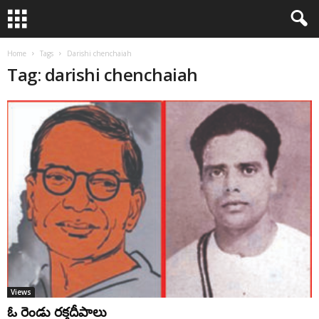
Home
Tags
Darishi chenchaiah
Tag: darishi chenchaiah
Views
ఓ రెండు రక్తదీపాలు