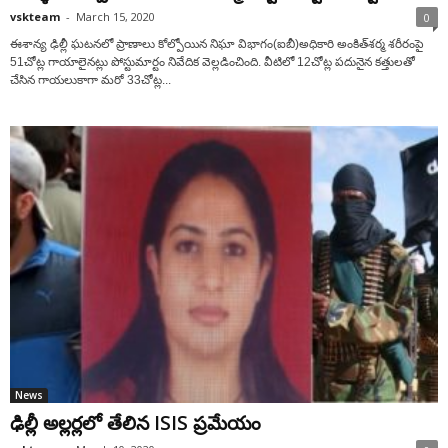
vskteam
-
March 15, 2020
0
ఈశాన్య ఢిల్లీ ఘటనలో ప్రాణాలు కోల్పోయిన నిఘా విభాగం(ఐబీ)అధికారి అంకిత్‌శర్మ శరీరంపై
51చోట్ల గాయాలైనట్లు పోస్టుమార్టం నివేదిక వెల్లడించింది. వీటిలో 12చోట్ల పదునైన కత్తులతో
చేసిన గాయలుకాగా మరో 33చోట్ల...
News
ఢిల్లీ అల్లర్లలో తేలిన ISIS ప్రమేయం