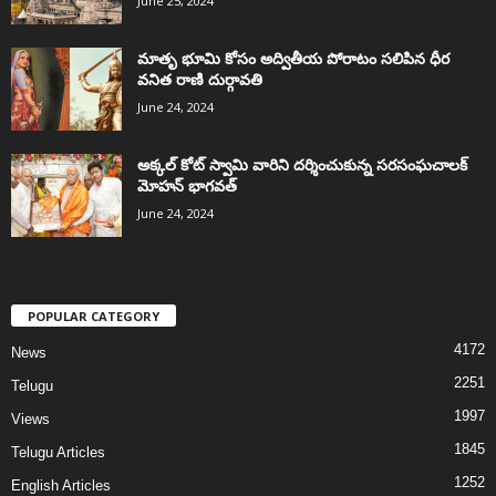
June 25, 2024
మాతృ భూమి కోసం అద్వితీయ పోరాటం సలిపిన ధీర
వనిత రాణి దుర్గావతి
June 24, 2024
అక్కల్‌ కోట్‌ స్వామి వారిని దర్శించుకున్న సరసంఘచాలక్
మోహన్ భాగవత్
June 24, 2024
POPULAR CATEGORY
4172
News
2251
Telugu
1997
Views
1845
Telugu Articles
1252
English Articles