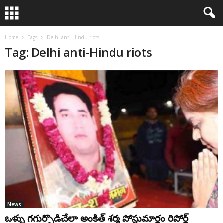
Home
Tags
Delhi anti-Hindu riots
Tag: Delhi anti-Hindu riots
News
ఒళ్ళు గగుర్పొడిచేలా అంకిత్ శర్మ పోస్టుమార్టం రిపోర్ట్