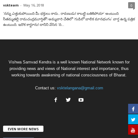
vskteam
-
May 16, 2018
0
‘నన్ను ఎత్తుకుపోయింది మీ భక్తులు కాదు.. రావణుడు! కాబట్టి బతికిపోయా’ అంటుంది
సీతమ్మతల్లి రామచంద్రమూర్తితో! అమ్మవారి చేతిలో ‘గుడిలో బాలిక మానభంగం’ వార్త ఉన్న పత్రిక
ఉంటుంది. ఇదొక కార్టూను! దానిని వేసిన ‘ది...
Vishwa Samvad Kendra is a well known National Network known for
providing news and views of National interest and importance, thus
working towards awakening of national consciousness of Bharat.
Contact us:
vsktelangana@gmail.com
EVEN MORE NEWS