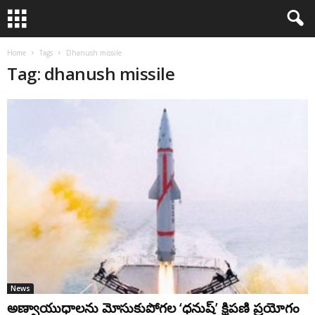
Home
Tags
Dhanush missile
Tag: dhanush missile
News
అణ్వాయుధాలను మోసుకుపోగల ‘ధనుష్‌’ క్షిపణి ప్రయోగం