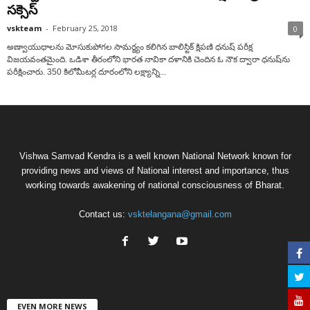
సక్సెస్‌
vskteam
-
February 25, 2018
0
అణ్వాయుధాలను మోసుకుపోగల సామర్థ్యం కలిగిన బాలిస్టిక్‌ క్షిపణి ధనుష్‌ పరీక్ష
విజయవంతమైంది. ఒడిశా తీరంలోని భారత నావికా దళానికి చెందిన ఓ నౌక ద్వారా ధనుష్‌ను
పరీక్షించారు. 350 కిలోమీటర్ల దూరంలోని లక్ష్యాన్ని...
Vishwa Samvad Kendra is a well known National Network known for
providing news and views of National interest and importance, thus
working towards awakening of national consciousness of Bharat.
Contact us:
vsktelangana@gmail.com
EVEN MORE NEWS