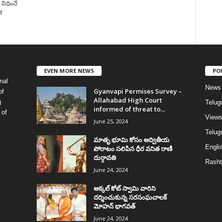
 విధించే
క
EVEN MORE NEWS
PO
nal
News
Gyanvapi Permises Survey –
of
Allahabad High Court
g
Telug
informed of threat to...
 of
View
June 25, 2024
Telugu
మాతృ భూమి కోసం అద్వితీయ
Englis
పోరాటం సలిపిన ధీర వనిత రాణి
దుర్గావతి
Rasht
June 24, 2024
అక్కల్‌ కోట్‌ స్వామి వారిని
దర్శించుకున్న సరసంఘచాలక్
మోహన్ భాగవత్
June 24, 2024