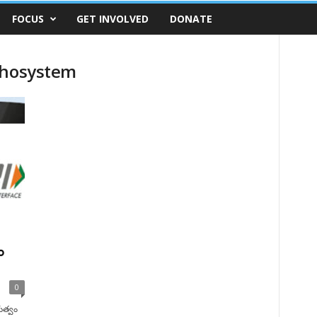
FOCUS
GET INVOLVED
DONATE
chosystem
ం
0
ుత్వం