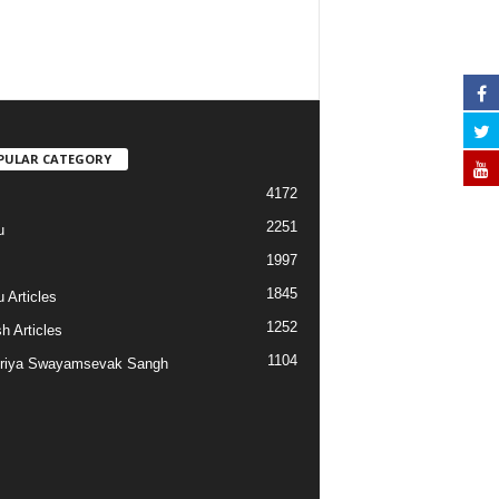
PULAR CATEGORY
4172
2251
u
1997
s
1845
 Articles
1252
h Articles
1104
riya Swayamsevak Sangh