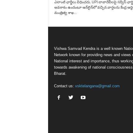
ఎలాంటి ఛార్జీలు విధించదు. UPI లావాదేవీలపై సర్వీస్ ఛార్జి
అవకాశం ఉందంటూ ఆన్‌లైన్‌లో వచ్చిన వార్తలను కేంద్ర ఆర్థి
మంత్రిత్వ శాఖ...
Vishwa Samvad Kendra is a well known Natio
Network known for providing news and views 
National interest and importance, thus workin
towards awakening of national consciousness
Bharat.
Contact us:
vsktelangana@gmail.com