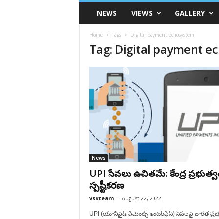
VSK
NEWS
VIEWS
GALLERY
Telangana
Home
Tags
Digital payment echosystem
Tag: Digital payment e
News
UPI సేవలు ఉచితమే: కేంద్ర ప్రభుత్వ
స్పష్టీకరణ
vskteam
-
August 22, 2022
UPI (యూనిఫైడ్ పేమెంట్స్ ఇంటర్‌ఫేస్) సేవలపై భారత ప్రభ