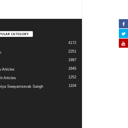
PULAR CATEGORY
4172
2251
u
1997
s
1845
 Articles
1252
h Articles
1104
riya Swayamsevak Sangh