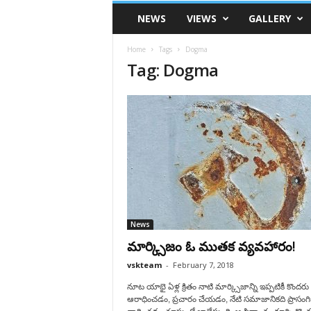
VSK
NEWS
VIEWS
GALLERY
Telangana
Home
Tags
Dogma
Tag: Dogma
News
మార్క్సిజం ఓ ముతక వ్యవహారం!
vskteam
-
February 7, 2018
నూట యాభై ఏళ్ల క్రితం నాటి మార్క్సిజాన్ని ఇప్పటికీ కొందరు
ఆరాధించడం, ప్రచారం చేయడం, నేటి సమాజానికది ప్రాసంగ