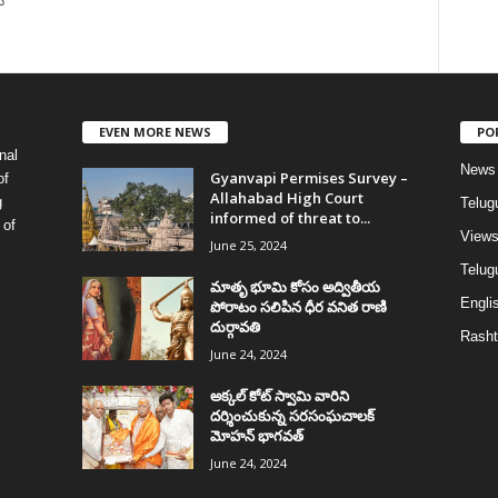
ు
EVEN MORE NEWS
PO
nal
News
Gyanvapi Permises Survey –
of
Allahabad High Court
g
Telug
informed of threat to...
 of
View
June 25, 2024
Telugu
మాతృ భూమి కోసం అద్వితీయ
Englis
పోరాటం సలిపిన ధీర వనిత రాణి
దుర్గావతి
Rasht
June 24, 2024
అక్కల్‌ కోట్‌ స్వామి వారిని
దర్శించుకున్న సరసంఘచాలక్
మోహన్ భాగవత్
June 24, 2024