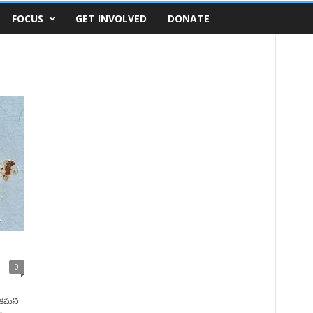
FOCUS
GET INVOLVED
DONATE
0
ికమని