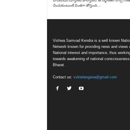
వాదించడం చూస్తుంటే జాలేస్తుంది. ఆ సిద్ధాంతం గూర్చి గొంత
చించుకుంటుంటే వింతగా తోస్తుంది....
Vishwa Samvad Kendra is a well known Natio
Network known for providing news and views 
National interest and importance, thus workin
towards awakening of national consciousness
Bharat.
Contact us:
vsktelangana@gmail.com