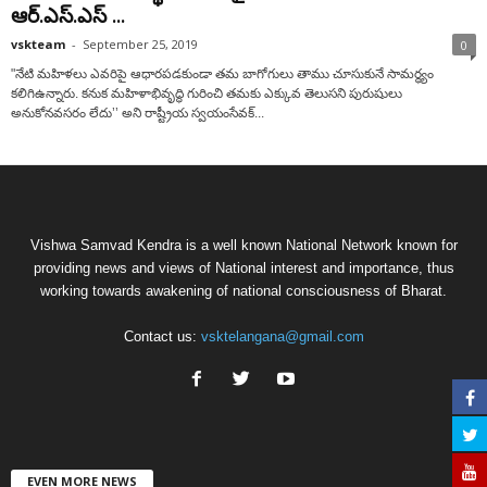
ఆర్.ఎస్.ఎస్ ...
vskteam
-
September 25, 2019
0
"నేటి మహిళలు ఎవరిపై ఆధారపడకుండా తమ బాగోగులు తాము చూసుకునే సామర్ధ్యం
కలిగిఉన్నారు. కనుక మహిళాభివృద్ధి గురించి తమకు ఎక్కువ తెలుసని పురుషులు
అనుకోనవసరం లేదు’’ అని రాష్ట్రీయ స్వయంసేవక్...
Vishwa Samvad Kendra is a well known National Network known for
providing news and views of National interest and importance, thus
working towards awakening of national consciousness of Bharat.
Contact us:
vsktelangana@gmail.com
EVEN MORE NEWS