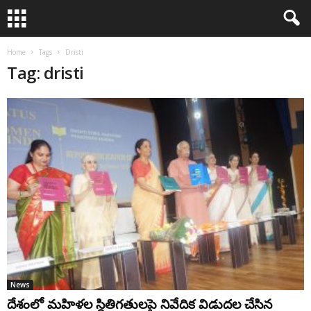
Home
Tags
Dristi
Tag: dristi
News
దేశంలో మహిళల స్థితిగతులపై నివేదిక విడుదల చేసిన