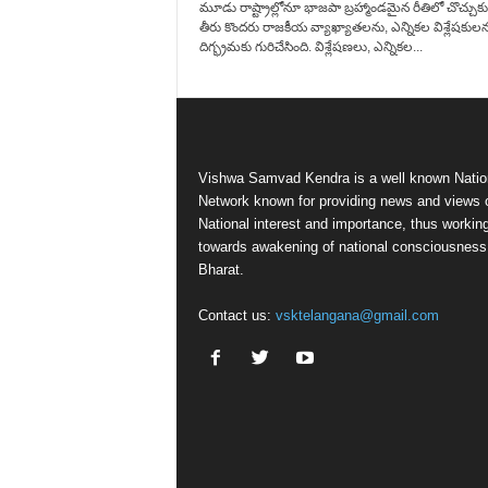
మూడు రాష్ట్రాల్లోనూ భాజపా బ్రహ్మాండమైన రీతిలో చొచ్చుకువ
తీరు కొందరు రాజకీయ వ్యాఖ్యాతలను, ఎన్నికల విశ్లేషకులను
దిగ్భ్రమకు గురిచేసింది. విశ్లేషణలు, ఎన్నికల...
Vishwa Samvad Kendra is a well known Natio
Network known for providing news and views 
National interest and importance, thus workin
towards awakening of national consciousness
Bharat.
Contact us:
vsktelangana@gmail.com