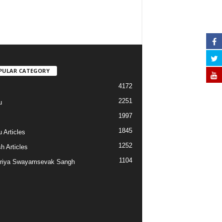
PULAR CATEGORY
4172
2251
u
1997
s
1845
 Articles
1252
h Articles
1104
riya Swayamsevak Sangh