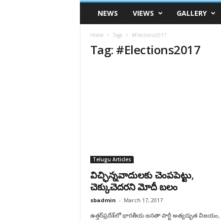
VSK
NEWS
VIEWS
GALLERY
Telangana
Home
Tags
#Elections2017
Tag: #Elections2017
Telugu Articles
విచ్ఛిన్నవాదులకు చెంపపెట్టు,
చెక్కుచెదరని మోదీ బలం
sbadmin
-
March 17, 2017
ఉత్తర్‌ప్రదేశ్‌లో భారతీయ జనతా పార్టీ అత్యద్భుత విజయం