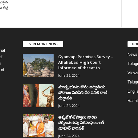
ెళ్లిన
 తీవ్ర
EVEN MORE NEWS
PO
nal
News
Gyanvapi Permises Survey –
of
Allahabad High Court
g
Telug
informed of threat to...
 of
View
June 25, 2024
Telugu
మాతృ భూమి కోసం అద్వితీయ
Englis
పోరాటం సలిపిన ధీర వనిత రాణి
దుర్గావతి
Rasht
June 24, 2024
అక్కల్‌ కోట్‌ స్వామి వారిని
దర్శించుకున్న సరసంఘచాలక్
మోహన్ భాగవత్
June 24, 2024