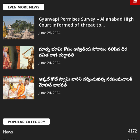
EVEN MORE NEWS
Gyanvapi Permises Survey – Allahabad High
Court informed of threat to...
June 25, 2024
మాతృ భూమి కోసం అద్వితీయ పోరాటం సలిపిన ధీర
వనిత రాణి దుర్గావతి
June 24, 2024
అక్కల్‌ కోట్‌ స్వామి వారిని దర్శించుకున్న సరసంఘచాలక్
మోహన్ భాగవత్
June 24, 2024
POPULAR CATEGORY
4172
News