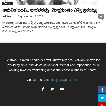
Telugu
ఆధునిక ఋషి.. భారతరత్న.. మోక్షగుండం విశ్వేశ్వరయ్య
vskteam
-
September 15, 2023
0
భారతరత్న మోక్షగుండం విశ్వేశ్వరయ్య జయంతిని ప్రతి సంవత్సరం ఇంజనీర్ ల దినోత్సవంగా
జరుపుతుంటారు. ఆధునిక ఋషి అనదగిన శ్రీ విశ్వేశ్వరయ్య 15 సెప్టెంబర్, 1860 అప్పటి
మైసూర్ సంస్థానంలోని కోలార్...
Vishwa Samvad Kendra is a well known National Network known for
providing news and views of National interest and importance, thus
working towards awakening of national consciousness of Bharat.
Contact us:
vsktelangana@gmail.com