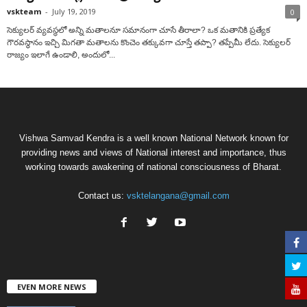
vskteam
-
July 19, 2019
0
సెక్యులర్‌ వ్యవస్థలో అన్ని మతాలనూ సమానంగా చూసే తీరాలా? ఒక మతానికి ప్రత్యేక
గౌరవస్థానం ఇచ్చి మిగతా మతాలను కొంచెం తక్కువగా చూస్తే తప్పా? తప్పేమీ లేదు. సెక్యులర్‌
రాజ్యం ఇలాగే ఉండాలి, అందులో...
Vishwa Samvad Kendra is a well known National Network known for
providing news and views of National interest and importance, thus
working towards awakening of national consciousness of Bharat.
Contact us:
vsktelangana@gmail.com
EVEN MORE NEWS