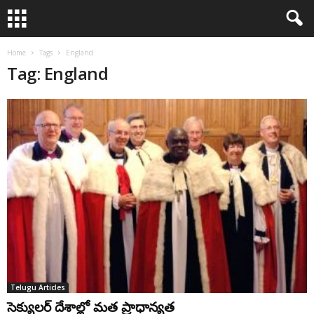
Home
Tags
England
Tag: England
Telugu Articles
సెక్యులర్ దేశాల్లో మత ప్రాధాన్యత